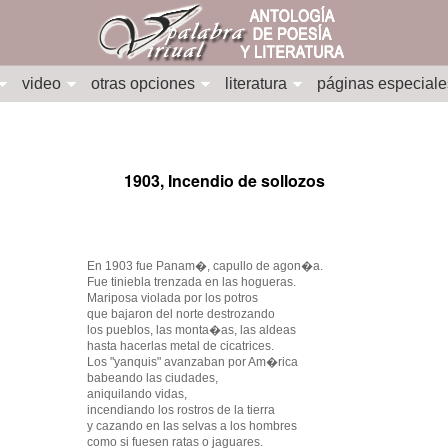
video
otras opciones
literatura
páginas especiale
1903, Incendio de sollozos
En 1903 fue Panam�, capullo de agon�a.
Fue tiniebla trenzada en las hogueras.
Mariposa violada por los potros
que bajaron del norte destrozando
los pueblos, las monta�as, las aldeas
hasta hacerlas metal de cicatrices.
Los "yanquis" avanzaban por Am�rica
babeando las ciudades,
aniquilando vidas,
incendiando los rostros de la tierra
y cazando en las selvas a los hombres
como si fuesen ratas o jaguares.