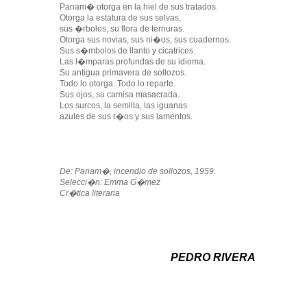
Panam� otorga en la hiel de sus tratados.
Otorga la estatura de sus selvas,
sus �rboles, su flora de ternuras.
Otorga sus novias, sus ni�os, sus cuadernos.
Sus s�mbolos de llanto y cicatrices.
Las l�mparas profundas de su idioma.
Su antigua primavera de sollozos.
Todo lo otorga. Todo lo reparte.
Sus ojos, su camisa masacrada.
Los surcos, la semilla, las iguanas
azules de sus r�os y sus lamentos.
De: Panam�, incendio de sollozos, 1959.
Selecci�n: Emma G�mez
Cr�tica literaria
PEDRO RIVERA