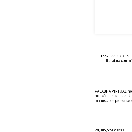
1552 poetas / 519 
literatura con m
PALABRA VIRTUAL no per
difusión de la poesía
manuscritos presentado
29,385,524
visitas