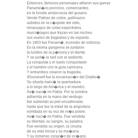
Entonces, famosos personajes afilaron sus garras.
Paname�os porcinos, comerciantes
en la honda aristocracia del gusano.
Vende Patrias de cobre, gallinazos
subidos en la c�spide del odio,
renacuajos de colas espectrales,
murci�lagos que trazan en las noches
sus vuelos de tragedias y de espanto.
En 1903 fue Panam�, incendio de sollozos.
En la misma gangrena se juntaron
la lumbre de la p�lvora y el diente.
Y se junt� la sed con el sediento.
La conquista y el suelo conquistado
y el hambre con la gula carnicera.
Y entrambos crearon la tragedia.
(Roosevelt fue la encarnaci�n del Diablo�
Su silueta marc� la quemadura
a lo largo de Am�rica y el mundo).
As� naci� mi Patria. Por la sombra
adherida en la mano del verdugo
fue subiendo su piel encadenada
hasta que fue la edad de la angostura
vomitada en su voz de ni�a pobre.
As� naci� mi Patria. Fue vendida
su libertad, su sangre, su palabra.
Fue vendido su origen, la ciruela
de su vida inicial y su ma�ana.
Y su inmenso coraz�n de oc�ano.