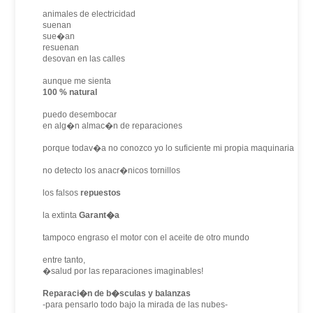
animales de electricidad
suenan
sue�an
resuenan
desovan en las calles
aunque me sienta
100 % natural
puedo desembocar
en alg�n almac�n de reparaciones
porque todav�a no conozco yo lo suficiente mi propia maquinaria
no detecto los anacr�nicos tornillos
los falsos
repuestos
la extinta
Garant�a
tampoco engraso el motor con el aceite de otro mundo
entre tanto,
�salud por las reparaciones imaginables!
Reparaci�n de b�sculas y balanzas
-para pensarlo todo bajo la mirada de las nubes-