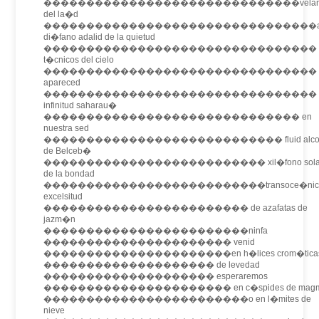
������������������������������velam
del la�d
��������������������������������a
di�fano adalid de la quietud
��������������������������������
t�cnicos del cielo
��������������������������������
apareced
��������������������������������
infinitud saharau�
������������������������������ en
nuestra sed
���������������������������� fluid alcoh
de Belceb�
�������������������������� xil�fono sola
de la bondad
��������������������������transoce�nic
excelsitud
������������������������ de azafatas de
jazm�n
������������������������ninfa
���������������������� venid
����������������������en h�lices crom�tica
�������������������� de levedad
�������������������� esperaremos
���������������������� en c�spides de mag
������������������������o en l�mites de
nieve