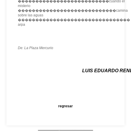
��������������������������cuando el
misterio
����������������������������camina
sobre las aguas
�������������������������������� d
arpa
De: La Plaza Mercurio
LUIS EDUARDO RE
regresar