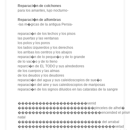
Reparaci�n de colchones
para los amantes, lujo nocturno-
Reparaci�n de alfombras
-las m�gicas de la antigua Persia-
reparaci�n de los techos y los pisos
las puertas y las ventanas
los polos y los poros
los lados izquierdos y los derechos
los arribas los centros y los abajos
reparaci�n de lo peque�o y de lo grande
de lo vac�o y de lo lleno
reparci�n de EL TODO y sus alrededores
de los cuerpos y las almas
de los deudos y los deudores
reparaci�n del agua y sus caleidoscopios de sue�o
reparaci�n del aire y sus caleidoscopios de mariposas
reparaci�n de los signos diluidos en las cataratas de la sangre
��������������������venid
����������������������pinceles de alhel�
������������������������encended el prism
natal
������������������������ del arrabal
����������������������������velad