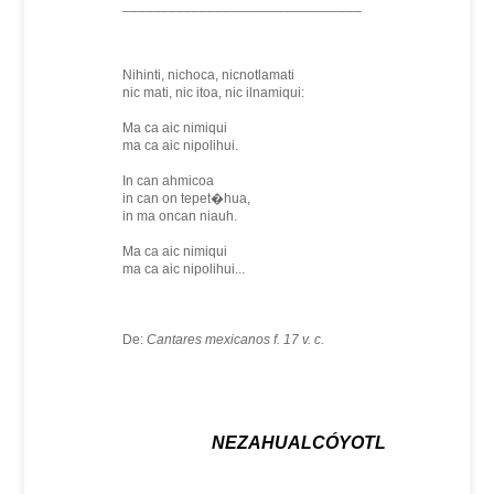
_______________________________
Nihinti, nichoca, nicnotlamati
nic mati, nic itoa, nic ilnamiqui:
Ma ca aic nimiqui
ma ca aic nipolihui.
In can ahmicoa
in can on tepet�hua,
in ma oncan niauh.
Ma ca aic nimiqui
ma ca aic nipolihui...
De:
Cantares mexicanos f. 17 v. c.
NEZAHUALCÓYOTL