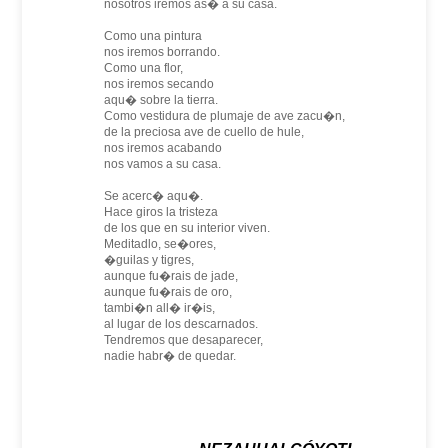
nosotros iremos as� a su casa.
Como una pintura
nos iremos borrando.
Como una flor,
nos iremos secando
aqu� sobre la tierra.
Como vestidura de plumaje de ave zacu�n,
de la preciosa ave de cuello de hule,
nos iremos acabando
nos vamos a su casa.
Se acerc� aqu�.
Hace giros la tristeza
de los que en su interior viven.
Meditadlo, se�ores,
�guilas y tigres,
aunque fu�rais de jade,
aunque fu�rais de oro,
tambi�n all� ir�is,
al lugar de los descarnados.
Tendremos que desaparecer,
nadie habr� de quedar.