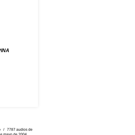
INA
eo / 7787 audios de
0 de mayo de 2004