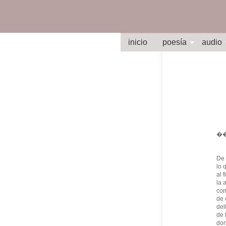
inicio
poesía
audio
�
De 
lo 
al 
la 
com
de 
del
de 
don