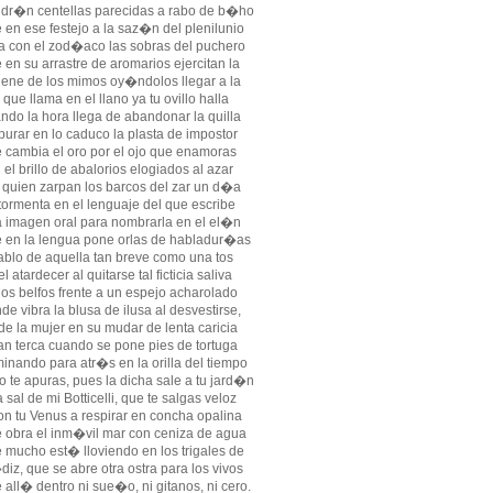
dr�n centellas parecidas a rabo de b�ho
 en ese festejo a la saz�n del plenilunio
a con el zod�aco las sobras del puchero
 en su arrastre de aromarios ejercitan la
iene de los mimos oy�ndolos llegar a la
 que llama en el llano ya tu ovillo halla
ndo la hora llega de abandonar la quilla
purar en lo caduco la plasta de impostor
 cambia el oro por el ojo que enamoras
 el brillo de abalorios elogiados al azar
 quien zarpan los barcos del zar un d�a
tormenta en el lenguaje del que escribe
 imagen oral para nombrarla en el el�n
 en la lengua pone orlas de habladur�as
ablo de aquella tan breve como una tos
el atardecer al quitarse tal ficticia saliva
los belfos frente a un espejo acharolado
de vibra la blusa de ilusa al desvestirse,
de la mujer en su mudar de lenta caricia
tan terca cuando se pone pies de tortuga
inando para atr�s en la orilla del tiempo
o te apuras, pues la dicha sale a tu jard�n
a sal de mi Botticelli, que te salgas veloz
on tu Venus a respirar en concha opalina
 obra el inm�vil mar con ceniza de agua
 mucho est� lloviendo en los trigales de
iz, que se abre otra ostra para los vivos
 all� dentro ni sue�o, ni gitanos, ni cero.