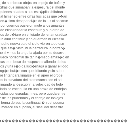
o, de sombroso ob�s en espejo de bofes y
cifras que sumaban la espesura del monte
quienes aliados a sus estr�pitos hilaban la
 al himeneo entre cifras fusiladas que o�an
pen�ltima desaparici�n de la luz al secarse
i por cuernos pusieron mote a los amantes
 de ellos rondar la espesura y supieron de
os de p�jaro en el tejado del enamoradizo
un alud continuo y no duermen ni Picasso.
noche nueva bajo el cielo vieron todo eso
o que est� visto, ni la herradura lo borrar�.
e si vimos la anguila ajada por su desove,
hueco horizontal de tan h�medo amas�o en
mas o un beso de sospecha saliendo de los
ios y una r�pida luci�rnaga a ganar el lodo
ing�n buf�n con que tiritando y sin saber
por tiritar para limarse en el apeo el oropel
ras la curvatura del cromosoma con el sol
minando al descubrir la velocidad de todo
alado se escabulla en una broza de endejas
cidas por espadachines, pero queda entre
fe de las pudendas y el cortejo de los ojos
 forma de ser, la continuaci�n del poema
 merece en el polvo, el sisal del desastre.
���������������������������������������