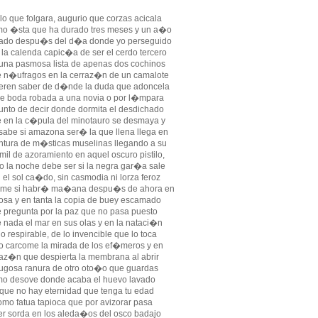
lo que folgara, augurio que corzas acicala
o �sta que ha durado tres meses y un a�o
iado despu�s del d�a donde yo perseguido
 la calenda capic�a de ser el cerdo tercero
una pasmosa lista de apenas dos cochinos
 n�ufragos en la cerraz�n de un camalote
eren saber de d�nde la duda que adoncela
de boda robada a una novia o por l�mpara
unto de decir donde dormita el desdichado
 en la c�pula del minotauro se desmaya y
sabe si amazona ser� la que llena llega en
tura de m�sticas muselinas llegando a su
il de azoramiento en aquel oscuro pistilo,
o la noche debe ser si la negra gar�a sale
 el sol ca�do, sin casmodia ni lorza feroz
ime si habr� ma�ana despu�s de ahora en
rosa y en tanta la copia de buey escamado
 pregunta por la paz que no pasa puesto
 nada el mar en sus olas y en la nataci�n
lo respirable, de lo invencible que lo toca
o carcome la mirada de los ef�meros y en
raz�n que despierta la membrana al abrir
rugosa ranura de otro oto�o que guardas
o desove donde acaba el huevo lavado
que no hay eternidad que tenga tu edad
omo fatua tapioca que por avizorar pasa
er sorda en los aleda�os del osco badajo