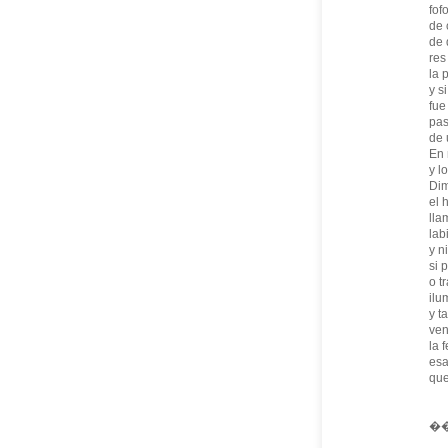
fof
de 
de 
res
la 
y s
fue
pas
de 
En 
y l
Dim
el 
lla
lab
y n
si 
o t
ilu
y t
ven
la 
esa
que
�