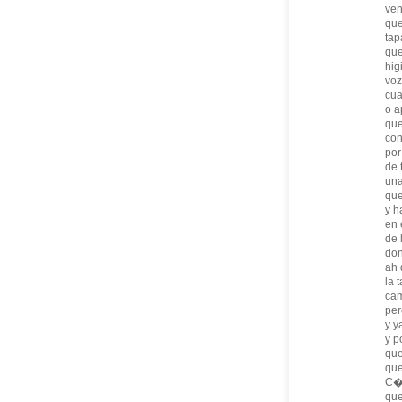
ven
que
tap
que
hig
voz
cua
o a
que
con
por
de 
una
que
y h
en 
de 
don
ah 
la 
cam
per
y y
y p
que
que
C�d
que