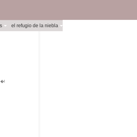
s
el refugio de la niebla
�I