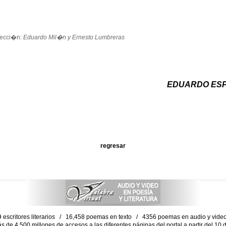
lecci�n:
Eduardo Mil�n y Ernesto Lumbreras
EDUARDO ESP
regresar
escritores literarios / 16,458 poemas en texto / 4356 poemas en audio y vid
ás de 4,500 millones de accesos a las diferentes páginas del portal a partir del 1