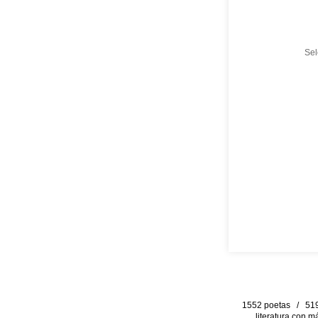
Se
1552 poetas / 519 
literatura con m