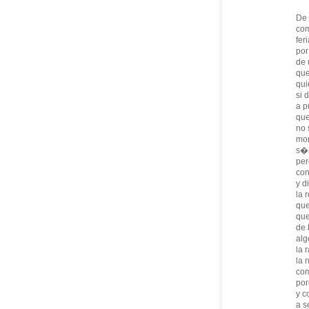
De 
com
fer
por
de 
que
qui
si 
a p
que
no 
mon
s�m
per
con
y d
la 
que
que
de 
alg
la 
la 
com
por
y c
a s