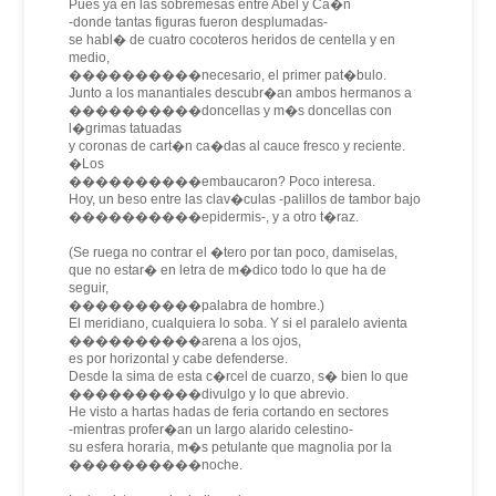
Pues ya en las sobremesas entre Abel y Ca�n
-donde tantas figuras fueron desplumadas-
se habl� de cuatro cocoteros heridos de centella y en
medio,
����������necesario, el primer pat�bulo.
Junto a los manantiales descubr�an ambos hermanos a
����������doncellas y m�s doncellas con
l�grimas tatuadas
y coronas de cart�n ca�das al cauce fresco y reciente.
�Los
����������embaucaron? Poco interesa.
Hoy, un beso entre las clav�culas -palillos de tambor bajo
����������epidermis-, y a otro t�raz.
(Se ruega no contrar el �tero por tan poco, damiselas,
que no estar� en letra de m�dico todo lo que ha de
seguir,
����������palabra de hombre.)
El meridiano, cualquiera lo soba. Y si el paralelo avienta
����������arena a los ojos,
es por horizontal y cabe defenderse.
Desde la sima de esta c�rcel de cuarzo, s� bien lo que
����������divulgo y lo que abrevio.
He visto a hartas hadas de feria cortando en sectores
-mientras profer�an un largo alarido celestino-
su esfera horaria, m�s petulante que magnolia por la
����������noche.