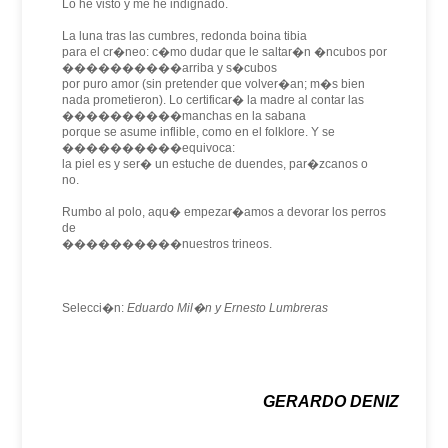
Lo he visto y me he indignado.
La luna tras las cumbres, redonda boina tibia
para el cr�neo: c�mo dudar que le saltar�n �ncubos por
����������arriba y s�cubos
por puro amor (sin pretender que volver�an; m�s bien
nada prometieron). Lo certificar� la madre al contar las
����������manchas en la sabana
porque se asume inflible, como en el folklore. Y se
����������equivoca:
la piel es y ser� un estuche de duendes, par�zcanos o
no.
Rumbo al polo, aqu� empezar�amos a devorar los perros
de
����������nuestros trineos.
Selecci�n:
Eduardo Mil�n y Ernesto Lumbreras
GERARDO DENIZ