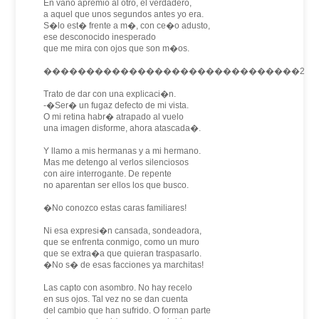
En vano apremio al otro, el verdadero,
a aquel que unos segundos antes yo era.
S�lo est� frente a m�, con ce�o adusto,
ese desconocido inesperado
que me mira con ojos que son m�os.
������������������������������2
Trato de dar con una explicaci�n.
-�Ser� un fugaz defecto de mi vista.
O mi retina habr� atrapado al vuelo
una imagen disforme, ahora atascada�.
Y llamo a mis hermanas y a mi hermano.
Mas me detengo al verlos silenciosos
con aire interrogante. De repente
no aparentan ser ellos los que busco.
�No conozco estas caras familiares!
Ni esa expresi�n cansada, sondeadora,
que se enfrenta conmigo, como un muro
que se extra�a que quieran traspasarlo.
�No s� de esas facciones ya marchitas!
Las capto con asombro. No hay recelo
en sus ojos. Tal vez no se dan cuenta
del cambio que han sufrido. O forman parte