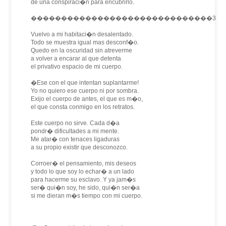
de una conspiraci�n para encubrirlo.
������������������������������3
Vuelvo a mi habitaci�n desalentado.
Todo se muestra igual mas desconf�o.
Quedo en la oscuridad sin atreverme
a volver a encarar al que detenta
el privativo espacio de mi cuerpo.
�Ese con el que intentan suplantarme!
Yo no quiero ese cuerpo ni por sombra.
Exijo el cuerpo de antes, el que es m�o,
el que consta conmigo en los retratos.
Este cuerpo no sirve. Cada d�a
pondr� dificultades a mi mente.
Me atar� con tenaces ligaduras
a su propio existir que desconozco.
Corroer� el pensamiento, mis deseos
y todo lo que soy lo echar� a un lado
para hacerme su esclavo. Y ya jam�s
ser� qui�n soy, he sido, qui�n ser�a
si me dieran m�s tiempo con mi cuerpo.