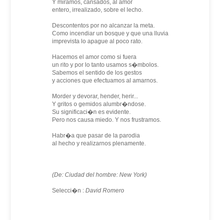
Y miramos, cansados, al amor
entero, irrealizado, sobre el lecho.
Descontentos por no alcanzar la meta.
Como incendiar un bosque y que una lluvia
imprevista lo apague al poco rato.
Hacemos el amor como si fuera
un rito y por lo tanto usamos s�mbolos.
Sabemos el sentido de los gestos
y acciones que efectuamos al amarnos.
Morder y devorar, hender, herir...
Y gritos o gemidos alumbr�ndose.
Su significaci�n es evidente.
Pero nos causa miedo. Y nos frustramos.
Habr�a que pasar de la parodia
al hecho y realizarnos plenamente.
(De: Ciudad del hombre: New York)
Selecci�n :
David Romero