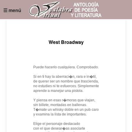
☰ menú
West Broadway
Puede hacerlo cualquiera. Comprobado.
Si en ti hay la aberraci�n, rara e in�til,
de querer ser un nombre que trascienda,
no estudies ni te esfuerces. Simplemente
aprende a manejar una pistola.
Y piensa en esas r�moras que viajan,
sin billete, montadas en ballenas.
T�mate un whisky doble en un pub caro
y examina la lista de importantes.
Elige el personaje destacado
con el que desear�as asociarte