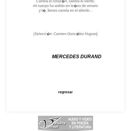
Canela el coraz�n, canela el viento,
mi cuerpo ha ardido en le�os de verano
y t�, tienes canela en el aliento...
(Selecci�n: Carmen Gonz�lez Huguet)
MERCEDES DURAND
regresar