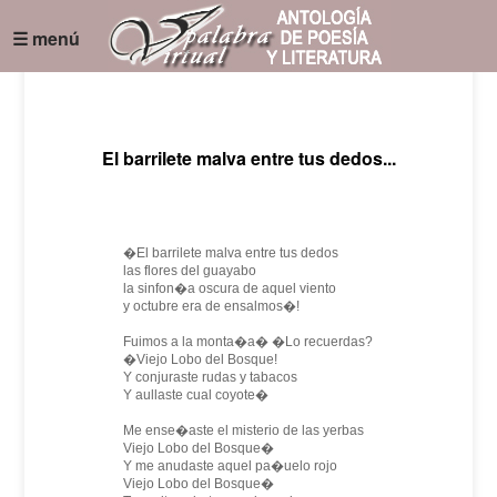
☰ menú
El barrilete malva entre tus dedos...
�El barrilete malva entre tus dedos
las flores del guayabo
la sinfon�a oscura de aquel viento
y octubre era de ensalmos�!
Fuimos a la monta�a� �Lo recuerdas?
�Viejo Lobo del Bosque!
Y conjuraste rudas y tabacos
Y aullaste cual coyote�
Me ense�aste el misterio de las yerbas
Viejo Lobo del Bosque�
Y me anudaste aquel pa�uelo rojo
Viejo Lobo del Bosque�