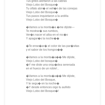
Tus gritos alertaron a las cabras
Viejo Lobo del Bosque�
Tu olfato abri� el vell�n de las conejas
Viejo Lobo del Bosque�
Tus pasos inquietaron a la ardilla
Viejo Lobo del Bosque�
�Vamos a la monta�a �me dijiste―
Te mostrar� sus rumbos,
Ver�s nacer el alba en el roc�o
Y apagar�s la noche��
�Te ense�ar� el color de las par�sitas
y el sabor de los hongos��
�Vamos a la monta�a�� Me dijiste,
Viejo Lobo del bosque�
�Y me diste una orqu�dea serenada
en el hueco de un roble!...
�Vamos a la monta�a�� Me dijiste,
Viejo Lobo del Bosque,
Y te segu� en la noche�
�Y desde entonces oigo tu aullido
Viejo Lobo del Bosque�!