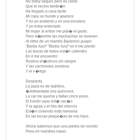
No estoy seguro pero es cierto
Que el vecino tambi�n
Ha llegado a casa tarde.
Mi copa se hunde y aparece
Y es un andamio y es una escalera
Y yo estoy enterrado
Mi mujer al entrar me pidi� el gasto.
Pero d�jenme las muchachas se mueven
Al ritmo de un mambo Bailamos guapo
"Barba Azul" "Barba Azul" en ti me pierdo
Las bocas de todos est�n calientes
En ti me encuentro
Rostros el�ctricos sin sangre
Y las cachondas sombras
Y el v�rtigo
Despierto.
La jaula es de ladrillos,
�
Adelantada una quincena
.
La cal me quema y faltan cinco pisos.
El hondo vaso est� vac�o
Y la aguja y el hilo del silencio
Est�n cosiendo esta memoria
En las bocas peque�as de mis hijos.
Ahora sabemos que una piedra sin sonido
Pesa en nuestras ropas.