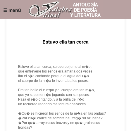
☰ menú
Estuvo ella tan cerca
Estuvo ella tan cerca, su cuerpo junto al m�o,
que entreverle los senos era amarla dos veces.
Iba el r�o cantando porque el agua del r�o
el cuerpo de la ni�a le inventaba los peces.
Era tan bello el cuerpo y el cuerpo era tan m�o,
que yo supe ser r�o jugando con sus peces.
Pasa el r�o gritando, y a la orilla del r�o
un recuerdo redondo me tortura dos veces.
�Qu� se hicieron los senos de la ni�a en las ondas?
�Por cu�l cauce de sombra naufrag� su azucena?
�Por qu� arroyos sus brazos y en qu� grutas sus
frondas?