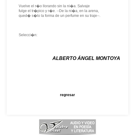
Vuelve el r�o llorando sin la ni�a. Salvaje
fulge el tr�pico y r�e. --De la ni�a, en la arena,
qued� s�lo la forma de un perfume en su traje--.
Selecci�n:
ALBERTO ÁNGEL MONTOYA
regresar