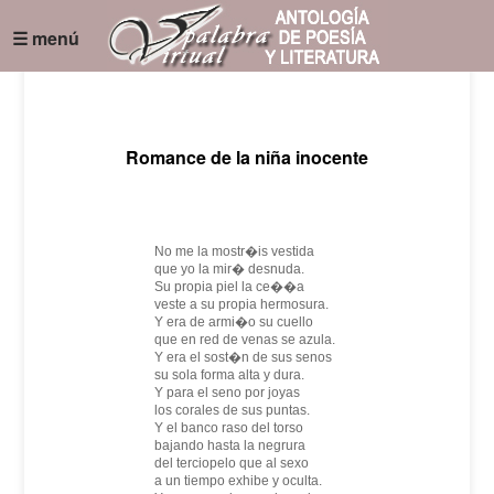
☰ menú
Romance de la niña inocente
No me la mostr�is vestida
que yo la mir� desnuda.
Su propia piel la ce��a
veste a su propia hermosura.
Y era de armi�o su cuello
que en red de venas se azula.
Y era el sost�n de sus senos
su sola forma alta y dura.
Y para el seno por joyas
los corales de sus puntas.
Y el banco raso del torso
bajando hasta la negrura
del terciopelo que al sexo
a un tiempo exhibe y oculta.