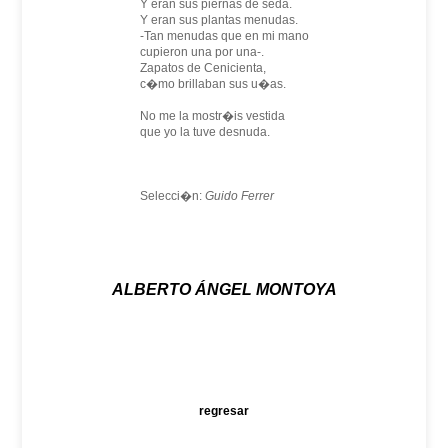
Y eran sus piernas de seda.
Y eran sus plantas menudas.
-Tan menudas que en mi mano
cupieron una por una-.
Zapatos de Cenicienta,
c�mo brillaban sus u�as.
No me la mostr�is vestida
que yo la tuve desnuda.
Selecci�n:
Guido Ferrer
ALBERTO ÁNGEL MONTOYA
regresar