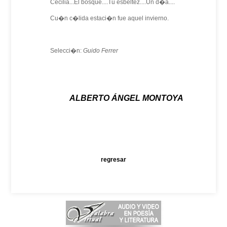
Cecilia...El bosque....Tu esbeltez....Un d�a....
Cu�n c�lida estaci�n fue aquel invierno.
Selecci�n:
Guido Ferrer
ALBERTO ÁNGEL MONTOYA
regresar