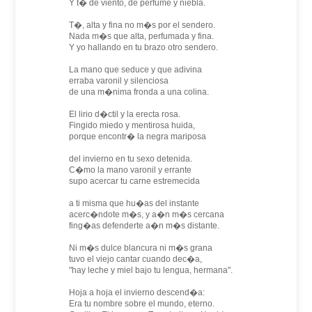
Y t� de viento, de perfume y niebla.
T�, alta y fina no m�s por el sendero.
Nada m�s que alta, perfumada y fina.
Y yo hallando en tu brazo otro sendero.
La mano que seduce y que adivina
erraba varonil y silenciosa
de una m�nima fronda a una colina.
El lirio d�ctil y la erecta rosa.
Fingido miedo y mentirosa huida,
porque encontr� la negra mariposa
del invierno en tu sexo detenida.
C�mo la mano varonil y errante
supo acercar tu carne estremecida
a ti misma que hu�as del instante
acerc�ndote m�s, y a�n m�s cercana
fing�as defenderte a�n m�s distante.
Ni m�s dulce blancura ni m�s grana
tuvo el viejo cantar cuando dec�a,
"hay leche y miel bajo tu lengua, hermana".
Hoja a hoja el invierno descend�a:
Era tu nombre sobre el mundo, eterno.