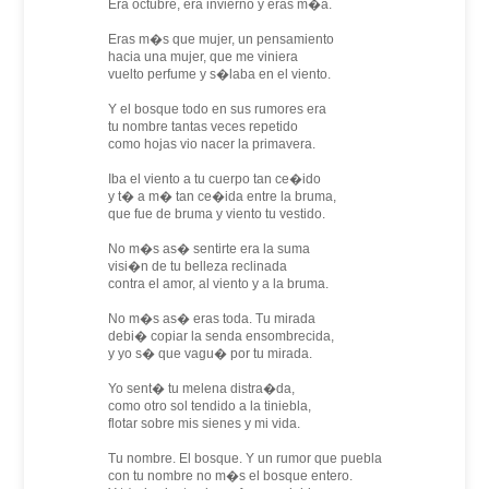
Era octubre, era invierno y eras m�a.
Eras m�s que mujer, un pensamiento
hacia una mujer, que me viniera
vuelto perfume y s�laba en el viento.
Y el bosque todo en sus rumores era
tu nombre tantas veces repetido
como hojas vio nacer la primavera.
Iba el viento a tu cuerpo tan ce�ido
y t� a m� tan ce�ida entre la bruma,
que fue de bruma y viento tu vestido.
No m�s as� sentirte era la suma
visi�n de tu belleza reclinada
contra el amor, al viento y a la bruma.
No m�s as� eras toda. Tu mirada
debi� copiar la senda ensombrecida,
y yo s� que vagu� por tu mirada.
Yo sent� tu melena distra�da,
como otro sol tendido a la tiniebla,
flotar sobre mis sienes y mi vida.
Tu nombre. El bosque. Y un rumor que puebla
con tu nombre no m�s el bosque entero.