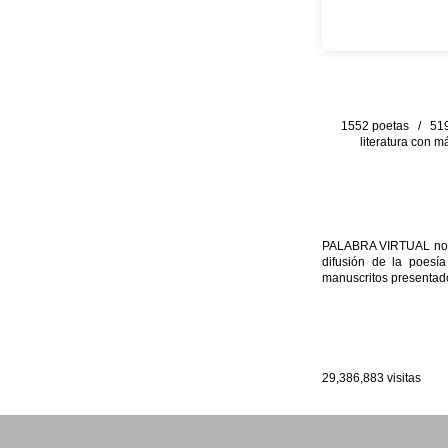
1552 poetas / 519 
literatura con m
PALABRA VIRTUAL no per
difusión de la poesía
manuscritos presentado
29,386,883
visitas