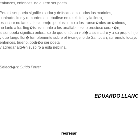
entonces, entonces, no quiero ser poeta.
Pero si ser poeta significa sudar y defecar como todos los mortales,
contradecirse y remorderse, debatirse entre el cielo y la tierra,
escuchar no tanto a los dem�s poetas como a los transe�ntes an�nimos,
no tanto a los ling�istas cuanto a los analfabetos de precioso coraz�n;
si ser poeta significa enterarse de que un Juan viol� a su madre y a su propio hijo
y que luego llor� terriblemente sobre el Evangelio de San Juan, su remoto tocayo
entonces, bueno, podr�a ser poeta
y agregar alg�n suspiro a esta neblina.
Selecci�n:
Guido Ferrer
EDUARDO LLAN
regresar