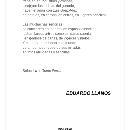
trabajan en industrias y oficinas,
reh�yen las rodillas del gerente,
hacen el amor con Luis Gonz�lez
en hoteles, en carpas, en cerros, en lugares sencillos.
Las muchachas sencillas
se convierten en madres, en esposas sencillas,
luchan largos a�os como sin darse cuenta,
llen�ndose de canas, de v�rices y nietos.
Y cuando abandonan este mundo
dejan por todo recuerdo sus miradas
en fotos arrugadas y sencillas.
Selecci�n:
Guido Ferrer
EDUARDO LLANOS
regresar