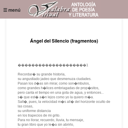
☰ menú
Ángel del Silencio (fragmentos)
��������������������1
Recordar� su grande historia,
su angustiado jadeo que desmenuza ciudades.
Pasan los d�as sin mirar, como son�mbulos,
como grandes h�lices embriagadas de prop�sitos,
pero canta el tiempo en una gota de agua, y entonces...
s� que est� a�n lejos como yo la quiero m�a.
Salt�, pues, la velocidad m�s all� del horizonte oculto de
las cosas,
su uniforme distancia
en los trapecios de mi grito.
Para no llorar, recuerdo, lluvia, tu mensaje,
tu gran libro que yo le�a sin abrirlo,