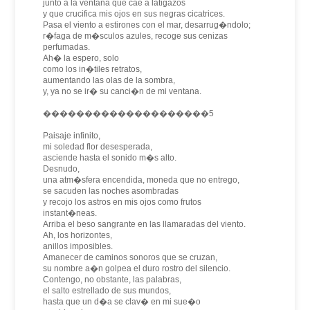
junto a la ventana que cae a latigazos
y que crucifica mis ojos en sus negras cicatrices.
Pasa el viento a estirones con el mar, desarrug�ndolo;
r�faga de m�sculos azules, recoge sus cenizas
perfumadas.
Ah� la espero, solo
como los in�tiles retratos,
aumentando las olas de la sombra,
y, ya no se ir� su canci�n de mi ventana.
��������������������5
Paisaje infinito,
mi soledad flor desesperada,
asciende hasta el sonido m�s alto.
Desnudo,
una atm�sfera encendida, moneda que no entrego,
se sacuden las noches asombradas
y recojo los astros en mis ojos como frutos
instant�neas.
Arriba el beso sangrante en las llamaradas del viento.
Ah, los horizontes,
anillos imposibles.
Amanecer de caminos sonoros que se cruzan,
su nombre a�n golpea el duro rostro del silencio.
Contengo, no obstante, las palabras,
el salto estrellado de sus mundos,
hasta que un d�a se clav� en mi sue�o