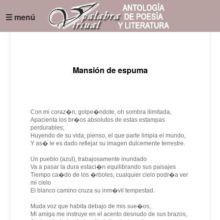
☰ menú
Mansión de espuma
Con mi coraz�n, golpe�ndote, oh sombra ilimitada,
Apacienta los br�os absolutos de estas estampas
perdurables;
Huyendo de su vida, pienso, el que parte limpia el mundo,
Y as� le es dado reflejar su imagen dulcemente terrestre.
Un pueblo (azul), trabajosamente inundado
Va a pasar la dura estaci�n equilibrando sus paisajes
Tiempo ca�do de los �rboles, cualquier cielo podr�a ver
mi cielo
El blanco camino cruza su inm�vil tempestad.
Muda voz que habita debajo de mis sue�os,
Mi amiga me instruye en el acento desnudo de sus brazos,