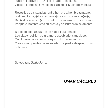
Junto al balc�n de luz disciplinado, tumultuosa,
y desde donde se advierte la a�n no so�ada desventura.
Revestido de distancias, entre hombre a hombre�magro,
Todo naufraga, �bajo el pend�n de su postrer adi�s�;
Dej� de existir, ca� de pronto, desamparado de mi mismo,
Porque el hombre ama su propia y obscura vida solamente.
�dolo ignoto �Qu� he de hacer para besarlo?
Legislador del tiempo urbano, desdoblado, caudaloso,
Confieso mi autocrimen porque quiero comprenderlo,
Y en los rompientes de su soledad de piedra despliego mis
palabras.
Selecci�n:
Guido Ferrer
OMAR CÁCERES