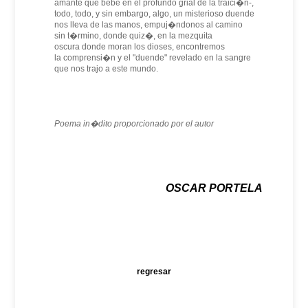
amante que bebe en el profundo grial de la traici�n-,
todo, todo, y sin embargo, algo, un misterioso duende
nos lleva de las manos, empuj�ndonos al camino
sin t�rmino, donde quiz�, en la mezquita
oscura donde moran los dioses, encontremos
la comprensi�n y el "duende" revelado en la sangre
que nos trajo a este mundo.
Poema in�dito proporcionado por el autor
OSCAR PORTELA
regresar