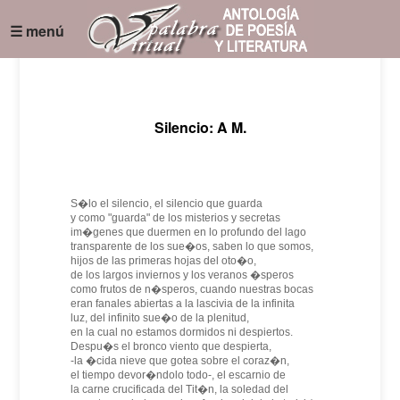
☰ menú
Silencio: A M.
S�lo el silencio, el silencio que guarda
y como "guarda" de los misterios y secretas
im�genes que duermen en lo profundo del lago
transparente de los sue�os, saben lo que somos,
hijos de las primeras hojas del oto�o,
de los largos inviernos y los veranos �speros
como frutos de n�speros, cuando nuestras bocas
eran fanales abiertas a la lascivia de la infinita
luz, del infinito sue�o de la plenitud,
en la cual no estamos dormidos ni despiertos.
Despu�s el bronco viento que despierta,
-la �cida nieve que gotea sobre el coraz�n,
el tiempo devor�ndolo todo-, el escarnio de
la carne crucificada del Tit�n, la soledad del