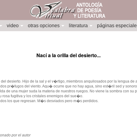
video
otras opciones
literatura
páginas especiale
Nací a la orilla del desierto...
 del desierto. Hijo de la sal y el v�rtigo, miembros anquilosados por la lengua de
dos pr�fugos del viento. Aqu� ocurre que no hay agua, sino est�ril sed y sonoro 
alda de una mujer suda la materia de nuestros ruegos. No viene la sombra con su 
u rosa fugitiva y los cristales enemigos del sue�o.
dos los que regresan. M�s desviados pero m�s perdidos.
onado por el autor