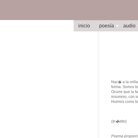
inicio
poesía
audio
Nac� a la orilla
forma. Somos to
Ocurre que la f
insomnio, con s
Huimos como to
(
In�dito
)
Poema proporci