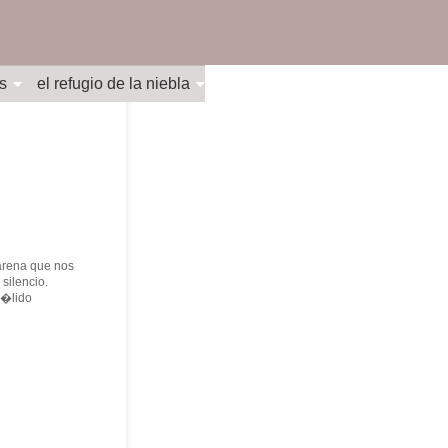
s
el refugio de la niebla
 arena que nos
silencio.
p�lido