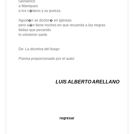
Genserico
a Maniqueo
a los c�taros y su pureza
Agust�n se doctor� en iglesias
pero a�n tiene noches en que recuerda a las negras
faldas que pecando
lo volvieron santo
De:
La doctrina del fuego
Poema proporcionado por el autor
LUIS ALBERTO ARELLANO
regresar