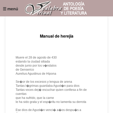
☰ menú
Manual de herejía
Muere el 28 de agosto de 430
estando la ciudad sitiada
desde junio por los v�ndalos
de Genserico
Aurelius Agustinus de Hipona
Se�or de los excesos y lengua de arena
Tantas l�grimas guardaba Agust�n para dios
Tantas voces dej� escuchar quien confiesa a fin de
cuentas
que ha sufrido, que la carne
le ha sido grata y el esp�ritu no lamenta su derrota
Ese dios de Agust�n venci� a�os despu�s a