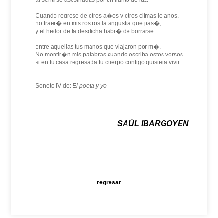
al sentirse asesinadas por un llanto de luz.
Cuando regrese de otros a�os y otros climas lejanos,
no traer� en mis rostros la angustia que pas�,
y el hedor de la desdicha habr� de borrarse
entre aquellas tus manos que viajaron por m�.
No mentir�n mis palabras cuando escriba estos versos
si en tu casa regresada tu cuerpo contigo quisiera vivir.
Soneto IV de:
El poeta y yo
SAÚL IBARGOYEN
regresar