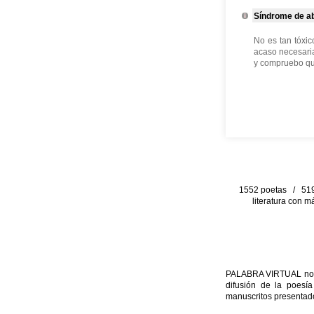
Síndrome de ab
No es tan tóxic
acaso necesaria
y compruebo que
1552 poetas / 519 
literatura con m
PALABRA VIRTUAL no per
difusión de la poesía
manuscritos presentado