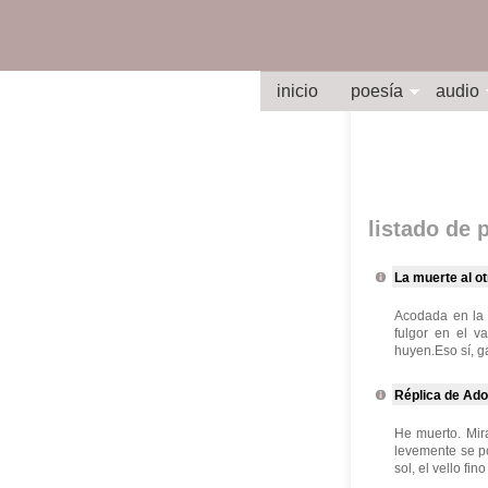
inicio
poesía
audio
listado de
La muerte al o
Acodada en la 
fulgor en el v
huyen.Eso sí, ga
Réplica de Ado
He muerto. Mir
levemente se po
sol, el vello fi