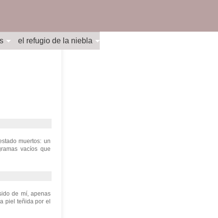
s
el refugio de la niebla
estado muertos: un
ogramas vacíos que
sido de mí, apenas
 piel teñida por el