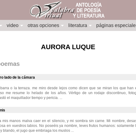
video
otras opciones
literatura
páginas especiale
AURORA LUQUE
 poemas
tro lado de la cámara
barra o la terraza. me miro desde lejos como dicen que se miran los que han 
aso me resume lo helado de los años. Vértigo de un rodaje discontinuo, fot
stó el maquillador tiempo y pericia. ...
nis
a mis manos malva caer en el silencio, y mi sombra sin carne. Mi nombre, desa
sa en vuestros labios. No poseéis ya nombre, leves frutos humanos: solamente la
no y blando, el jugo que embriaga los muslos ...