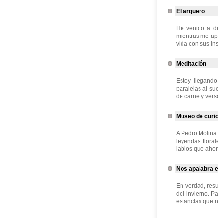
El arquero
He venido a de
mientras me apo
vida con sus ins
Meditación
Estoy llegando
paralelas al su
de carne y verso.
Museo de curio
A Pedro Molina 
leyendas floral
labios que ahora
Nos apalabra el
En verdad, resu
del invierno. P
estancias que n