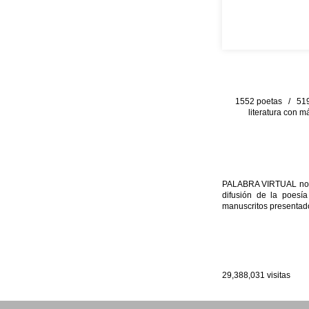
1552 poetas / 519 
literatura con m
PALABRA VIRTUAL no per
difusión de la poesía
manuscritos presentado
29,388,031
visitas