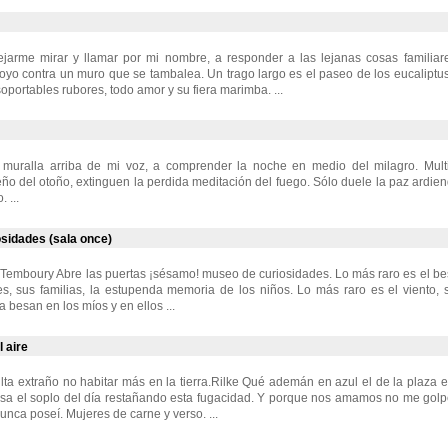
jarme mirar y llamar por mi nombre, a responder a las lejanas cosas familiar
yo contra un muro que se tambalea. Un trago largo es el paseo de los eucaliptus
oportables rubores, todo amor y su fiera marimba. ...
 muralla arriba de mi voz, a comprender la noche en medio del milagro. Mul
eño del otoño, extinguen la perdida meditación del fuego. Sólo duele la paz ardien
 ...
sidades (sala once)
Temboury Abre las puertas ¡sésamo! museo de curiosidades. Lo más raro es el bes
es, sus familias, la estupenda memoria de los niños. Lo más raro es el viento, 
 besan en los míos y en ellos ...
 aire
lta extraño no habitar más en la tierra.Rilke Qué ademán en azul el de la plaza e
asa el soplo del día restañando esta fugacidad. Y porque nos amamos no me golp
unca poseí. Mujeres de carne y verso. ...