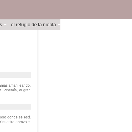
s
el refugio de la niebla
ranjas amarilleando,
a, Pinemía, el gran
tudio donde se está
 Y nuestro abrazo el