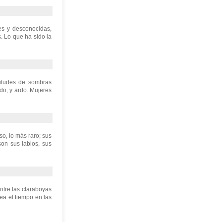
es y desconocidas,
. Lo que ha sido la
titudes de sombras
do, y ardo. Mujeres
o, lo más raro; sus
son sus labios, sus
ntre las claraboyas
ea el tiempo en las