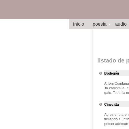
inicio
poesía
audio
listado de
Bodegón
A Toni Quintana 
Ja camomila, el
gato. Todo: la mi
Cinecittá
Abres el día en
filmando el infi
primer ademán d