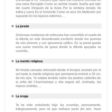
(homenaje a J.E. Eielson) Qué hace ese intestino Dormido en
una cama Recogido Como un animal rosado Sueña que sale
del cuarto Después de la lluvia Por la ventana dorada Se
estira y curva En el horizonte Como un arco iris Multicolor por
supuesto En los lejanos extremos ...
La jurado
Dolorosas mudanzas de entrecasa han convertido el cuarto de
la difunta en este desordenado escritorio donde leo poemas
de cien jóvenes y con ignorancia califico. En la pared queda
una suave mancha de grasa donde la difunta apoyaba su
coronilla...
La mantis religiosa
Mi mirada cansada retrocedió desde el bosque azulado por el
sol hasta la mantis religiosa que permanecía inmóvil a 50 cm.
de mis ojos. Yo estaba tendido sobre las piedras calientes de
la orilla del Chanchamayo y ella seguía allí, inclinada, las
manos contritas, ...
La oruga
Te he visto ondulando bajo las cucardas, penosamente,
trabajosamente, pero sé que mañana serás del aire. Hace