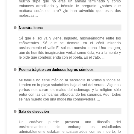
mucho supe que no eras un animal terminado y como
entonces arrodillado y trémulo te pregunto: ¿sabes que
mañana serás del aire? ¿te han advertido que esas dos
molestias ...
Nuestra leona
Sé que el sol va y viene, inquieto, husmeándome entre los
cañaverales. Sé que se demora en el cénit mirando
ansiosamente el valle.El sol era nuestra leona. Una imagen,
aún de humilde imaginación verbal como ésta, va a la mente y
le pide que condescienda con el poeta. Es el trato. ...
Poema trágico con dudosos logros cómicos
Mi familia no tiene médico ni sacerdote ni visitas y todos se
tienden en la playa saludables bajo el sol del verano. Algunas
yerbas nos curan los males del estómago y la religión sólo
entra con las campanas alborotando los canarios. Aquí todos
se han muerto con una modestia conmovedora, ...
Sala de disección
Un cadáver puede provocar una filosofía del
ensimismamiento, sin embargo los estudiantes
admirablemente estaban entusiasmados con su muerto, lo