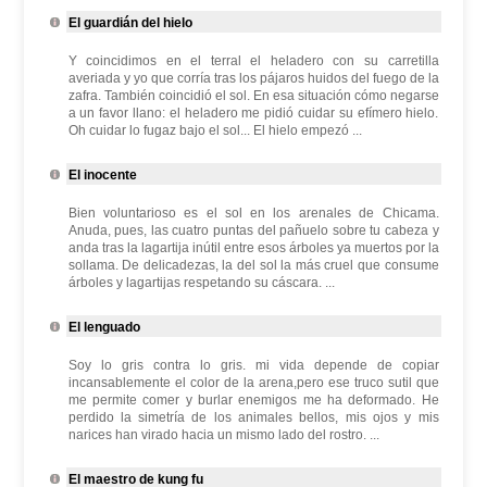
El guardián del hielo
Y coincidimos en el terral el heladero con su carretilla
averiada y yo que corría tras los pájaros huidos del fuego de la
zafra. También coincidió el sol. En esa situación cómo negarse
a un favor llano: el heladero me pidió cuidar su efímero hielo.
Oh cuidar lo fugaz bajo el sol... El hielo empezó ...
El inocente
Bien voluntarioso es el sol en los arenales de Chicama.
Anuda, pues, las cuatro puntas del pañuelo sobre tu cabeza y
anda tras la lagartija inútil entre esos árboles ya muertos por la
sollama. De delicadezas, la del sol la más cruel que consume
árboles y lagartijas respetando su cáscara. ...
El lenguado
Soy lo gris contra lo gris. mi vida depende de copiar
incansablemente el color de la arena,pero ese truco sutil que
me permite comer y burlar enemigos me ha deformado. He
perdido la simetría de los animales bellos, mis ojos y mis
narices han virado hacia un mismo lado del rostro. ...
El maestro de kung fu