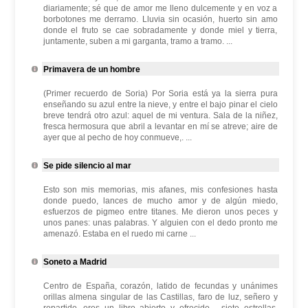
diariamente; sé que de amor me lleno dulcemente y en voz a
borbotones me derramo. Lluvia sin ocasión, huerto sin amo
donde el fruto se cae sobradamente y donde miel y tierra,
juntamente, suben a mi garganta, tramo a tramo. ...
Primavera de un hombre
(Primer recuerdo de Soria) Por Soria está ya la sierra pura
enseñando su azul entre la nieve, y entre el bajo pinar el cielo
breve tendrá otro azul: aquel de mi ventura. Sala de la niñez,
fresca hermosura que abril a levantar en mí se atreve; aire de
ayer que al pecho de hoy conmueve,. ...
Se pide silencio al mar
Esto son mis memorias, mis afanes, mis confesiones hasta
donde puedo, lances de mucho amor y de algún miedo,
esfuerzos de pigmeo entre titanes. Me dieron unos peces y
unos panes: unas palabras. Y alguien con el dedo pronto me
amenazó. Estaba en el ruedo mi carne ...
Soneto a Madrid
Centro de España, corazón, latido de fecundas y unánimes
orillas almena singular de las Castillas, faro de luz, señero y