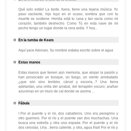
Qué solo estás! La tarde, fuera, tiene una lejana música. Yo
paso vacilante, hijo tuyo en el ocaso, sombra que con tu
muerte se sostiene. Herida está tu casa y tan vacía como mi
corazón, también deshecho. Como Tú en esta nave de mi
pecho tengo un lugar donde la cera ardía. Y hoy...
En la tumba de Keats
Aquí yace Adonais. Su nombre estaba escrito sobre el agua
Estas manos
Estas manos que tienen aún memoria, que alojan la pasión y
han provocado un bosque, un fuego, un viento arrebatado
¿que són sino temblor, cárcel y escoria...? Una tierra
adelantan, una orilla del arrabal, del terraplén oscuro; arañan
azucenas en un muro de cal donde se asoma ...
Fábula
I Por el puente y el río, dos caballeros. Uno era peregrino y
otro guerrero. Por el río y el puente van dos muchachas. Una
busca una estrella y otra una espada. Por el puente y el río
dos celosías. Una , tierra caliente, y otra, agua fríaII Por el río y