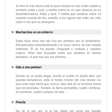
Si miro el mar ahora está tu pura mirada en ese rostro amplio y
sombrío; plata y azul, y niebla sobre un rio que alcanza ya su
desembocadura. Plata y azul. Y niebla que perdura sobre mi
corazón muerto de frio, extraño a los rigores del estío, sin más
calor ni luz que su amargura. ...
Muchachos en un entierro
Estos hijos mios han ido hoy por primera vez al cementerio.
Disciplinados voluntariamente y un poco serios, se han estado
vistiendo. El se ha puesto chaqueta y corbata y zapatos
negros. Ellas han buscado entre sus vestidos el menos
llamativo, el que hoy por vez primera ...
Oda a una pelotari
Donde no se podía llegar, donde el cuarto no podía abrir sus
puertas tentadoras, ante el fondo mismo del mar donde los
ojos eran más tierra que nunca, más allá de la levísima trama
que encarcelaba -Tántalo- la tierra prometida, cuatro sombras,
no sombras, cuatro cuerpos sin ella, ...
Poesía
No sé si soy así, ni si me llamo así como me llaman