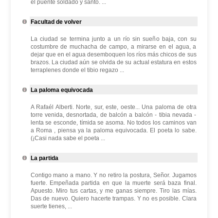
el puente soldado y santo. ...
Facultad de volver
La ciudad se termina junto a un río sin sueño baja, con su
costumbre de muchacha de campo, a mirarse en el agua, a
dejar que en el agua desemboquen los ríos más chicos de sus
brazos. La ciudad aún se olvida de su actual estatura en estos
terraplenes donde el tibio regazo ...
La paloma equivocada
A Rafaél Alberti. Norte, sur, este, oeste... Una paloma de otra
torre venida, desnortada, de balcón a balcón - tibia nevada -
lenta se esconde, tímida se asoma. No todos los caminos van
a Roma , piensa ya la paloma equivocada. El poeta lo sabe.
(¡Casi nada sabe el poeta ...
La partida
Contigo mano a mano. Y no retiro la postura, Señor. Jugamos
fuerte. Empeñada partida en que la muerte será baza final.
Apuesto. Miro tus cartas, y me ganas siempre. Tiro las mías.
Das de nuevo. Quiero hacerte trampas. Y no es posible. Clara
suerte tienes, ...