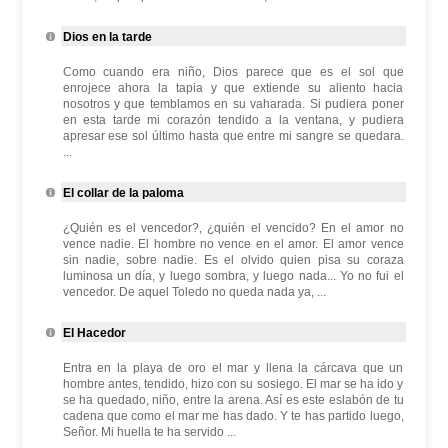
Dios en la tarde
Como cuando era niño, Dios parece que es el sol que
enrojece ahora la tapia y que extiende su aliento hacia
nosotros y que temblamos en su vaharada. Si pudiera poner
en esta tarde mi corazón tendido a la ventana, y pudiera
apresar ese sol último hasta que entre mi sangre se quedara.
...
El collar de la paloma
¿Quién es el vencedor?, ¿quién el vencido? En el amor no
vence nadie. El hombre no vence en el amor. El amor vence
sin nadie, sobre nadie. Es el olvido quien pisa su coraza
luminosa un día, y luego sombra, y luego nada... Yo no fui el
vencedor. De aquel Toledo no queda nada ya, ...
El Hacedor
Entra en la playa de oro el mar y llena la cárcava que un
hombre antes, tendido, hizo con su sosiego. El mar se ha ido y
se ha quedado, niño, entre la arena. Así es este eslabón de tu
cadena que como el mar me has dado. Y te has partido luego,
Señor. Mi huella te ha servido ...