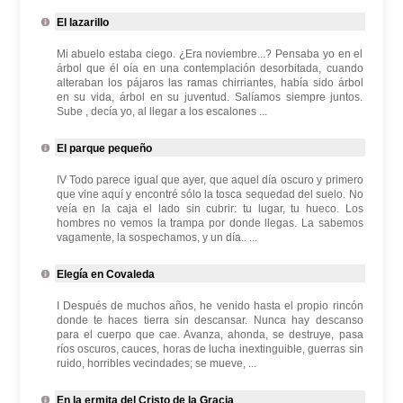
El lazarillo
Mi abuelo estaba ciego. ¿Era noviembre...? Pensaba yo en el
árbol que él oía en una contemplación desorbitada, cuando
alteraban los pájaros las ramas chirriantes, había sido árbol
en su vida, árbol en su juventud. Salíamos siempre juntos.
Sube , decía yo, al llegar a los escalones ...
El parque pequeño
IV Todo parece igual que ayer, que aquel día oscuro y primero
que vine aquí y encontré sólo la tosca sequedad del suelo. No
veía en la caja el lado sin cubrir: tu lugar, tu hueco. Los
hombres no vemos la trampa por donde llegas. La sabemos
vagamente, la sospechamos, y un día.. ...
Elegía en Covaleda
I Después de muchos años, he venido hasta el propio rincón
donde te haces tierra sin descansar. Nunca hay descanso
para el cuerpo que cae. Avanza, ahonda, se destruye, pasa
ríos oscuros, cauces, horas de lucha inextinguible, guerras sin
ruido, horribles vecindades; se mueve, ...
En la ermita del Cristo de la Gracia