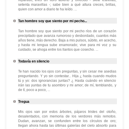
repartido, eres un libro abierto y ofrecido - siete estrellas,
setenta maravillas -; sabe bien a qué altura creces, brillas,
quien con amor a diario te ha leído. ...
Tan hombre soy que siento por mi pecho...
Tan hombre soy que siento por mi pecho ríos de un corazón
precipitado que avanza rumoroso y desbordado, cuantos más
años tiene, más derecho. Baja a mis pulsos, súbito, en acecho,
y hasta mi lengua sube enamorado; vive para mi voz y su
cuidado, se ahoga entre los llantos que cosecho. ...
Todavía en silencio
Te han nacido los ojos con preguntas, y sin cesar me asedias
preguntando. Y yo sin contestar... Hija ¿ hasta cuando mudos
tú y yo: dos ignorancias juntas? ¿ Hasta cuándo en silencio
irán las yuntas de tu asombro y mi amor; de mí, temblando, y
de tí, poco a poco, ...
Tregua
Mis ojos van por estos árboles, pájaros tristes del otoño,
desalentados, con memoria de los verdores más remotos.
Dudan, avanzan, se confunden entre los círculos de oro;
llegan ahora hasta las últimas galerías del cielo absorto para