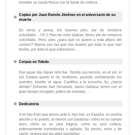
envidiar su rueda fresca con la llanta de corteza ...
Coplas por Juan Ramón Jiménez en el aniversario de su
muerte
En verso y prosa, los buenos pies, pie de romance
octosílabo... J.R.J. Pies de ocho sílabas, dices; pie de romance
octosílabo. Pero, pies ¿para qué os quiero a esta altura del
camino? Manos son las que nos duelen por todo lo que han
tenído, por todo lo que estrenaron, ...
Corpus en Toledo
Fue aquel día. Aquel niño fue. Tendía sus lienzos, en el sol, el
sol. Estaba quieto el río, lentísimo, yacente; enhebrando los
puentes, muelle, el agua. Castillos a la escucha. Ay, ¿hacia
dónde? Enhiesto San Servando, áureo Galiana, torres con el
gran tiempo recogido, patios de soledad, ...
Dedicatoria
A mi hijo Esto que tienes ante ti, hijo mío, es España. no podría
decirte y no puedo, al menos con palabras- cómo es su cuerpo
duro, cómo es su cara trágica, cómo su azul cintura,
extensamente humedecida y agitada. Su pecho, recio y de
varón, respira por las altas montañas; ...