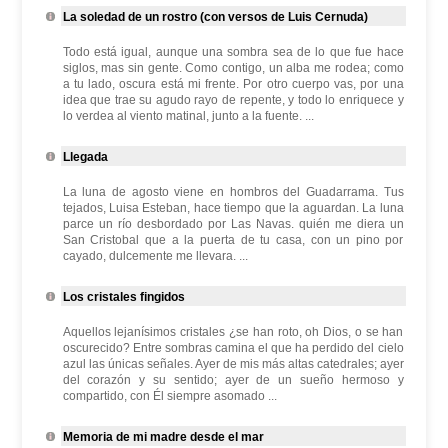
La soledad de un rostro (con versos de Luis Cernuda)
Todo está igual, aunque una sombra sea de lo que fue hace
siglos, mas sin gente. Como contigo, un alba me rodea; como
a tu lado, oscura está mi frente. Por otro cuerpo vas, por una
idea que trae su agudo rayo de repente, y todo lo enriquece y
lo verdea al viento matinal, junto a la fuente. ...
Llegada
La luna de agosto viene en hombros del Guadarrama. Tus
tejados, Luisa Esteban, hace tiempo que la aguardan. La luna
parce un río desbordado por Las Navas. quién me diera un
San Cristobal que a la puerta de tu casa, con un pino por
cayado, dulcemente me llevara. ...
Los cristales fingidos
Aquellos lejanísimos cristales ¿se han roto, oh Dios, o se han
oscurecido? Entre sombras camina el que ha perdido del cielo
azul las únicas señales. Ayer de mis más altas catedrales; ayer
del corazón y su sentido; ayer de un sueño hermoso y
compartido, con Él siempre asomado ...
Memoria de mi madre desde el mar