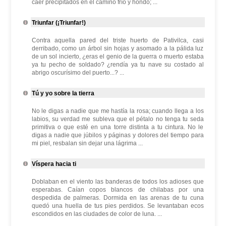
caer precipitados en el camino frío y hondo; ...
Triunfar (¡Triunfar!)
Contra aquella pared del triste huerto de Pativilca, casi
derribado, como un árbol sin hojas y asomado a la pálida luz
de un sol incierto, ¿eras el genio de la guerra o muerto estaba
ya tu pecho de soldado? ¿rendía ya tu nave su costado al
abrigo oscurísimo del puerto...? ...
Tú y yo sobre la tierra
No le digas a nadie que me hastía la rosa; cuando llega a los
labios, su verdad me subleva que el pétalo no tenga tu seda
primitiva o que esté en una torre distinta a tu cintura. No le
digas a nadie que júbilos y páginas y dolores del tiempo para
mi piel, resbalan sin dejar una lágrima ...
Víspera hacia ti
Doblaban en el viento las banderas de todos los adioses que
esperabas. Caían copos blancos de chilabas por una
despedida de palmeras. Dormida en las arenas de tu cuna
quedó una huella de tus pies perdidos. Se levantaban ecos
escondidos en las ciudades de color de luna. ...