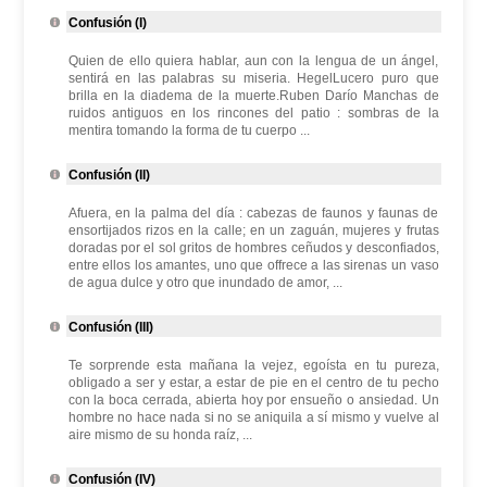
Confusión (I)
Quien de ello quiera hablar, aun con la lengua de un ángel,
sentirá en las palabras su miseria. HegelLucero puro que
brilla en la diadema de la muerte.Ruben Darío Manchas de
ruidos antiguos en los rincones del patio : sombras de la
mentira tomando la forma de tu cuerpo ...
Confusión (II)
Afuera, en la palma del día : cabezas de faunos y faunas de
ensortijados rizos en la calle; en un zaguán, mujeres y frutas
doradas por el sol gritos de hombres ceñudos y desconfiados,
entre ellos los amantes, uno que offrece a las sirenas un vaso
de agua dulce y otro que inundado de amor, ...
Confusión (III)
Te sorprende esta mañana la vejez, egoísta en tu pureza,
obligado a ser y estar, a estar de pie en el centro de tu pecho
con la boca cerrada, abierta hoy por ensueño o ansiedad. Un
hombre no hace nada si no se aniquila a sí mismo y vuelve al
aire mismo de su honda raíz, ...
Confusión (IV)