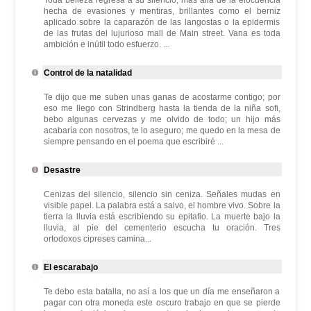
Toda belleza regresa a su silencio, más allá de la elocuencia
hecha de evasiones y mentiras, brillantes como el berniz
aplicado sobre la caparazón de las langostas o la epidermis
de las frutas del lujurioso mall de Main street. Vana es toda
ambición e inútil todo esfuerzo. ...
Control de la natalidad
Te dijo que me suben unas ganas de acostarme contigo; por
eso me llego con Strindberg hasta la tienda de la niña sofi,
bebo algunas cervezas y me olvido de todo; un hijo más
acabaría con nosotros, te lo aseguro; me quedo en la mesa de
siempre pensando en el poema que escribiré ...
Desastre
Cenizas del silencio, silencio sin ceniza. Señales mudas en
visible papel. La palabra está a salvo, el hombre vivo. Sobre la
tierra la lluvia está escribiendo su epitafio. La muerte bajo la
lluvia, al pie del cementerio escucha tu oración. Tres
ortodoxos cipreses camina...
El escarabajo
Te debo esta batalla, no así a los que un día me enseñaron a
pagar con otra moneda este oscuro trabajo en que se pierde