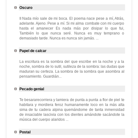
Oscuro
II Nada mío sale de mi boca. El poema nace pese a mí, Atrás,
adelante. Ajeno. Pese a mí. Si mi alma combate con mi cuerpo
hasta el amanecer Es nada más por disipar lo que fui,
También lo que nunca seré. Nunca es muy temprano o
demasiado tarde. Nunca es nunca sin jamás. ...
Papel de calcar
La escritura es la sombra del que escribe en la noche y a la
noche, sombra de lo sutil, sutileza de la sombra: las dudas que
maduran su certeza. La sombra de la sombra que asombra al
pensamiento. Guardián...
Pecado genial
Te besararecorriera y lamiera de punta a punta a flor de piel te
habitara y mordiera feroz humanamente loco en la más alta
sima de tu cadera alpina quemándome de tanta inmensidad
de insaciable lascivia con los dientes amándote sacándote la
música del cuerpo alaridos ...
Postal