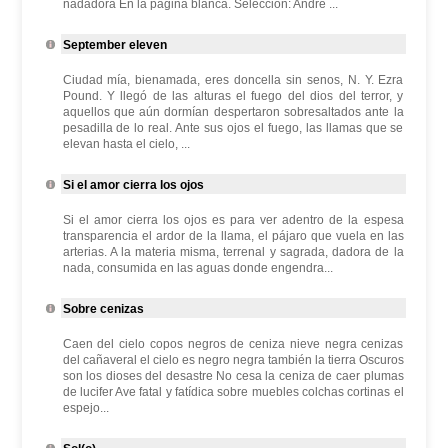
nadadora En la página blanca. Selección: André ...
September eleven
Ciudad mía, bienamada, eres doncella sin senos, N. Y. Ezra
Pound. Y llegó de las alturas el fuego del dios del terror, y
aquellos que aún dormían despertaron sobresaltados ante la
pesadilla de lo real. Ante sus ojos el fuego, las llamas que se
elevan hasta el cielo, ...
Si el amor cierra los ojos
Si el amor cierra los ojos es para ver adentro de la espesa
transparencia el ardor de la llama, el pájaro que vuela en las
arterias. A la materia misma, terrenal y sagrada, dadora de la
nada, consumida en las aguas donde engendra...
Sobre cenizas
Caen del cielo copos negros de ceniza nieve negra cenizas
del cañaveral el cielo es negro negra también la tierra Oscuros
son los dioses del desastre No cesa la ceniza de caer plumas
de lucifer Ave fatal y fatídica sobre muebles colchas cortinas el
espejo...