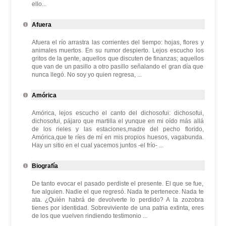
ello...
Afuera
Afuera el río arrastra las corrientes del tiempo: hojas, flores y
animales muertos. En su rumor despierto. Lejos escucho los
gritos de la gente, aquellos que discuten de finanzas; aquellos
que van de un pasillo a otro pasillo señalando el gran día que
nunca llegó. No soy yo quien regresa, ...
Amórica
Amórica, lejos escucho el canto del dichosofui: dichosofui,
dichosofui, pájaro que martilla el yunque en mi oído más allá
de los rieles y las estaciones,madre del pecho florido,
Amórica,que te ríes de mí en mis propios huesos, vagabunda.
Hay un sitio en el cual yacemos juntos -el frío- ...
Biografía
De tanto evocar el pasado perdiste el presente. El que se fue,
fue alguien. Nadie el que regresó. Nada te pertenece. Nada te
ata. ¿Quién habrá de devolverte lo perdido? A la zozobra
tienes por identidad. Sobreviviente de una patria extinta, eres
de los que vuelven rindiendo testimonio ...