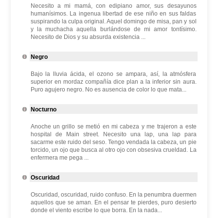
Necesito a mi mamá, con edipiano amor, sus desayunos
humanísimos. La ingenua libertad de ese niño en sus faldas
suspirando la culpa original. Aquel domingo de misa, pan y sol
y la muchacha aquella burlándose de mi amor tontísimo.
Necesito de Dios y su absurda existencia ...
Negro
Bajo la lluvia ácida, el ozono se ampara, así, la atmósfera
superior en mordaz compañía dice plan a la inferior sin aura.
Puro agujero negro. No es ausencia de color lo que mata...
Nocturno
Anoche un grillo se metió en mi cabeza y me trajeron a este
hospital de Main street. Necesito una lap, una lap para
sacarme este ruido del seso. Tengo vendada la cabeza, un pie
torcido, un ojo que busca al otro ojo con obsesiva crueldad. La
enfermera me pega ...
Oscuridad
Oscuridad, oscuridad, ruido confuso. En la penumbra duermen
aquellos que se aman. En el pensar te pierdes, puro desierto
donde el viento escribe lo que borra. En la nada...