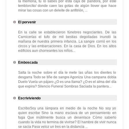
la memoria, tú lo sabes por esta caja de pandora, por este
temblorcito/ donde caen las gotas de algún llover que hace
mirar las cosas con un deleite de anfitrión, ...
El porvenir
En la calle se establecieron fúnebres negociantes. De las
Carnicerías el tufo de mil bestias degolladas inundó la
mañana de nuestra primera infancia. La sangre corrió en los
circos y las embarcaciones. En la casa de Dios. En los altos
edificios aun chorreantes los niños...
Emboscada
Salta la noche sobre el día le mete las uñas los dientes lo
desgarra Todo se tiñe de sangre Agoniza Una campana dobla
Duelo Vuela un pájaro ¿O es una llama? ¿O es el alma del día
que expira? Silencio Funeral Sombras Saciada la pantera...
Escriviviendo
EscriboSoy una lámpara en medio de la noche No soy yo
quien escribe Sino la mano esclava de un pensamiento en
fuga Que inútilmente busca un desenlace Cómo saberlo
cuando la vida no termina de vivirse? El hambre de vivir nunca
se sacia Pasa veloz un tres en la distancia ...