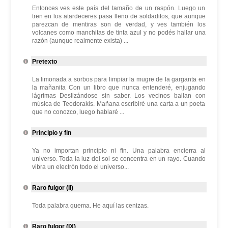
Entonces ves este país del tamaño de un raspón. Luego un
tren en los atardeceres pasa lleno de soldaditos, que aunque
parezcan de mentiras son de verdad, y ves también los
volcanes como manchitas de tinta azul y no podés hallar una
razón (aunque realmente exista) ...
Pretexto
La limonada a sorbos para limpiar la mugre de la garganta en
la mañanita Con un libro que nunca entenderé, enjugando
lágrimas Deslizándose sin saber. Los vecinos bailan con
música de Teodorakis. Mañana escribiré una carta a un poeta
que no conozco, luego hablaré ...
Principio y fin
Ya no importan principio ni fin. Una palabra encierra al
universo. Toda la luz del sol se concentra en un rayo. Cuando
vibra un electrón todo el universo...
Raro fulgor (II)
Toda palabra quema. He aquí las cenizas.
Raro fulgor (IX)