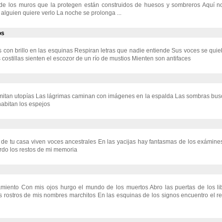
de los muros que la protegen están construidos de huesos y sombreros Aquí no
alguien quiere verlo La noche se prolonga ...
os
con brillo en las esquinas Respiran letras que nadie entiende Sus voces se quieb
 costillas sienten el escozor de un río de mustios Mienten son antifaces
itan utopías Las lágrimas caminan con imágenes en la espalda Las sombras busca
abitan los espejos
 de tu casa viven voces ancestrales En las yacijas hay fantasmas de los exámin
rdo los restos de mi memoria
miento Con mis ojos hurgo el mundo de los muertos Abro las puertas de los lib
s rostros de mis nombres marchitos En las esquinas de los signos encuentro el re