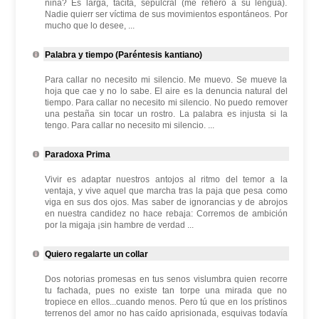
niña? Es larga, tácita, sepulcral (me refiero a su lengua).
Nadie quierr ser víctima de sus movimientos espontáneos. Por
mucho que lo desee, ...
Palabra y tiempo (Paréntesis kantiano)
Para callar no necesito mi silencio. Me muevo. Se mueve la
hoja que cae y no lo sabe. El aire es la denuncia natural del
tiempo. Para callar no necesito mi silencio. No puedo remover
una pestaña sin tocar un rostro. La palabra es injusta si la
tengo. Para callar no necesito mi silencio. ...
Paradoxa Prima
Vivir es adaptar nuestros antojos al ritmo del temor a la
ventaja, y vive aquel que marcha tras la paja que pesa como
viga en sus dos ojos. Mas saber de ignorancias y de abrojos
en nuestra candidez no hace rebaja: Corremos de ambición
por la migaja ¡sin hambre de verdad ...
Quiero regalarte un collar
Dos notorias promesas en tus senos vislumbra quien recorre
tu fachada, pues no existe tan torpe una mirada que no
tropiece en ellos...cuando menos. Pero tú que en los prístinos
terrenos del amor no has caído aprisionada, esquivas todavía