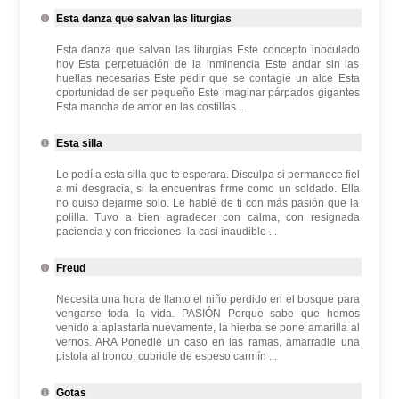
Esta danza que salvan las liturgias
Esta danza que salvan las liturgias Este concepto inoculado
hoy Esta perpetuación de la inminencia Este andar sin las
huellas necesarias Este pedir que se contagie un alce Esta
oportunidad de ser pequeño Este imaginar párpados gigantes
Esta mancha de amor en las costillas ...
Esta silla
Le pedí a esta silla que te esperara. Disculpa si permanece fiel
a mi desgracia, si la encuentras firme como un soldado. Ella
no quiso dejarme solo. Le hablé de ti con más pasión que la
polilla. Tuvo a bien agradecer con calma, con resignada
paciencia y con fricciones -la casi inaudible ...
Freud
Necesita una hora de llanto el niño perdido en el bosque para
vengarse toda la vida. PASIÓN Porque sabe que hemos
venido a aplastarla nuevamente, la hierba se pone amarilla al
vernos. ARA Ponedle un caso en las ramas, amarradle una
pistola al tronco, cubridle de espeso carmín ...
Gotas