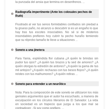
la punzada del ansia que termina en desenfrenos. ...
Radiografía impertinente (Ante los colosales pechos de
Ruth)
Frustrado al ver tus senos formidables confiados sin piedad a
tu grueso paño, no alcanzo a descubrir si es un engaño lo que
hay tras tus escotes insociables. No sé si de misterios
insondables prefieres hoy cubrir tu pecho huraño temiendo
que su réprobo tamaño te lleve a situaciones ...
Soneto a una jinetera
Para Yania, espléndida flor cubana ¿A quién le brindas sin
pudor tus ojos? ¿A quién tus brazos y tu sed de amores? ¿A
quién otorgas tu edredón de ardores? ¿A quién la gama de tus
mil antojos? ¿A quién rechazas con tus besos flojos? ¿A quién
reistes con tus malhumores? ¿A quién retiras ...
Soneto para entender a un neurótico
Nota: Para la composición de este soneto se utilizaron los más
geniales argumentos que el autor ha escuchado, a manera de
exculpación en los círculos literarios de El Salvador. La vida
en sociedad es un trapecio que juzga a los que mal se
contradicen: -Si soy como prefiero, ...