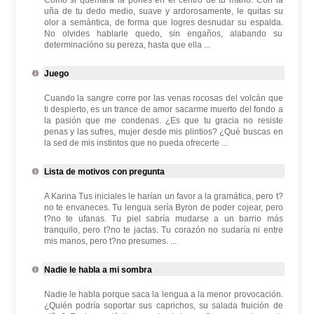
Como si quemara la pones en el centro de tu mano. Con la
uña de tu dedo medio, suave y ardorosamente, le quitas su
olor a semántica, de forma que logres desnudar su espalda.
No olvides hablarle quedo, sin engaños, alabando su
determinacióno su pereza, hasta que ella ...
Juego
Cuando la sangre corre por las venas rocosas del volcán que
ti despierto, es un trance de amor sacarme muerto del fondo a
la pasión que me condenas. ¿Es que tu gracia no resiste
penas y las sufres, mujer desde mis plintios? ¿Qué buscas en
la sed de mis instintos que no pueda ofrecerte ...
Lista de motivos con pregunta
A Karina Tus iniciales le harían un favor a la gramática, pero t?
no te envaneces. Tu lengua sería Byron de poder cojear, pero
t?no te ufanas. Tu piel sabría mudarse a un barrio más
tranquilo, pero t?no te jactas. Tu corazón no sudaría ni entre
mis manos, pero t?no presumes. ...
Nadie le habla a mi sombra
Nadie le habla porque saca la lengua a la menor provocación.
¿Quién podría soportar sus caprichos, su salada fruición de