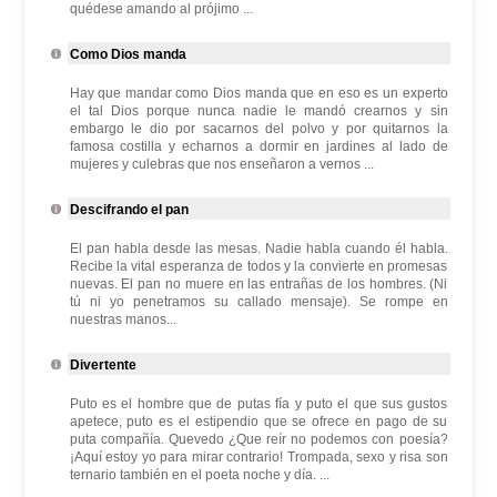
quédese amando al prójimo ...
Como Dios manda
Hay que mandar como Dios manda que en eso es un experto
el tal Dios porque nunca nadie le mandó crearnos y sin
embargo le dio por sacarnos del polvo y por quitarnos la
famosa costilla y echarnos a dormir en jardines al lado de
mujeres y culebras que nos enseñaron a vernos ...
Descifrando el pan
El pan habla desde las mesas. Nadie habla cuando él habla.
Recibe la vital esperanza de todos y la convierte en promesas
nuevas. El pan no muere en las entrañas de los hombres. (Ni
tú ni yo penetramos su callado mensaje). Se rompe en
nuestras manos...
Divertente
Puto es el hombre que de putas fía y puto el que sus gustos
apetece, puto es el estipendio que se ofrece en pago de su
puta compañía. Quevedo ¿Que reír no podemos con poesía?
¡Aquí estoy yo para mirar contrario! Trompada, sexo y risa son
ternario también en el poeta noche y día. ...