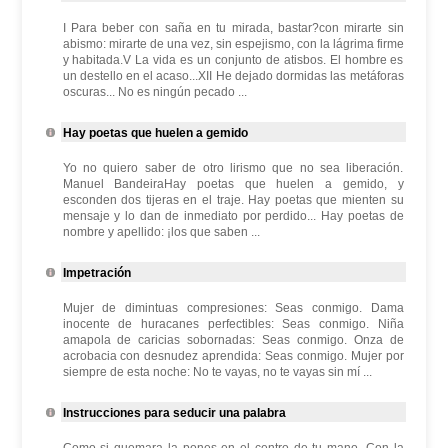
I Para beber con saña en tu mirada, bastar?con mirarte sin
abismo: mirarte de una vez, sin espejismo, con la lágrima firme
y habitada.V La vida es un conjunto de atisbos. El hombre es
un destello en el acaso...XII He dejado dormidas las metáforas
oscuras... No es ningún pecado ...
Hay poetas que huelen a gemido
Yo no quiero saber de otro lirismo que no sea liberación.
Manuel BandeiraHay poetas que huelen a gemido, y
esconden dos tijeras en el traje. Hay poetas que mienten su
mensaje y lo dan de inmediato por perdido... Hay poetas de
nombre y apellido: ¡los que saben ...
Impetración
Mujer de dimintuas compresiones: Seas conmigo. Dama
inocente de huracanes perfectibles: Seas conmigo. Niña
amapola de caricias sobornadas: Seas conmigo. Onza de
acrobacia con desnudez aprendida: Seas conmigo. Mujer por
siempre de esta noche: No te vayas, no te vayas sin mí ...
Instrucciones para seducir una palabra