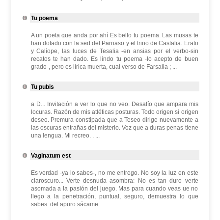
Tu poema
A un poeta que anda por ahí Es bello tu poema. Las musas te
han dotado con la sed del Parnaso y el trino de Castalia: Erato
y Calíope, las luces de Tesalia -en ansias por el verbo-sin
recatos te han dado. Es lindo tu poema -lo acepto de buen
grado-, pero es lírica muerta, cual verso de Farsalia ; ...
Tu pubis
a D... Invitación a ver lo que no veo. Desafío que ampara mis
locuras. Razón de mis atléticas posturas. Todo origen si origen
deseo. Premura constipada que a Teseo dirige nuevamente a
las oscuras entrañas del misterio. Voz que a duras penas tiene
una lengua. Mi recreo. . ...
Vaginatum est
Es verdad -ya lo sabes-, no me entrego. No soy la luz en este
claroscuro... Verte desnuda asombra: No es tan duro verte
asomada a la pasión del juego. Mas para cuando veas ue no
llego a la penetración, puntual, seguro, demuestra lo que
sabes: del apuro sácame. ...