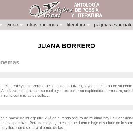
video
otras opciones
literatura
páginas especiale
JUANA BORRERO
 poemas
o, refulgente y bello, corona de su rostro la dulzura, cayendo en torno de su fren
o. Al enlazar mis brazos a su cuello y al estrechar su espléndida hermosura, anhe
a frente con mis labios sello. ...
r la noche de mi espíritu? Allá en el fondo oscuro de mi alma hay un lugar don
ol de la esperanza. ¡Pero no me preguntes lo que duerme bajo el sudario de la somb
smo y llora como se llora al borde de las ...