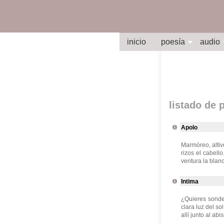
inicio
poesía
audio
listado de
Apolo
Marmóreo, altiv
rizos el cabell
ventura la blanc
Intima
¿Quieres sondea
clara luz del s
allí junto al abi