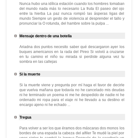
Nunca hubo una idílica estación cuando los hombres tomaban
del mundo nada más lo necesario La fruta El paseo del ojo
entre la hierba La paz nunca rompió las ásperas ligas del
mundo Siempre un gesto de violencia al desprender el tallo y
pronunciar la O rotunda, del hambre sobre la pulpa ...
Mensaje dentro de una botella
Ariadna dos puntos necesito saber qué descargaron ayer los
buques americanos en la rada del Pireo Si volvió a cruzarse
en tu camino el niño su mirada si perdiste alguna vez tu
sombra en las callejas
Si la muerte
Si la muerte viene y pregunta por mí haga el favor de decirle
que vuelva mañana que todavía no he cancelado mis deudas
ni he terminado un poema ni me he despedido de nadie ni he
ordenado mi ropa para el viaje ni he llevado a su destino el
encargo ajeno ni he echado ...
Tregua
Para volver a ser los que éramos dos máscaras dos monos los
bordes de una espada la cabeza del alfiler Te mudé la piel por