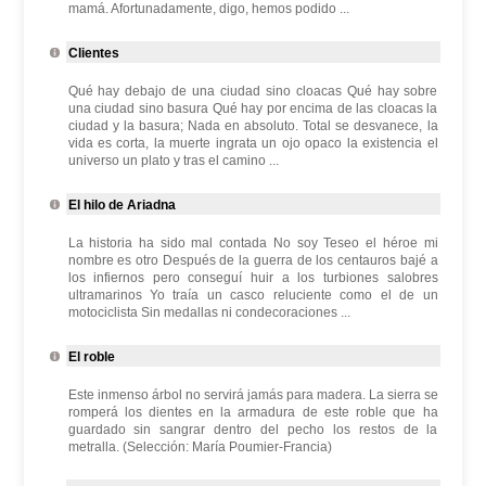
mamá. Afortunadamente, digo, hemos podido ...
Clientes
Qué hay debajo de una ciudad sino cloacas Qué hay sobre
una ciudad sino basura Qué hay por encima de las cloacas la
ciudad y la basura; Nada en absoluto. Total se desvanece, la
vida es corta, la muerte ingrata un ojo opaco la existencia el
universo un plato y tras el camino ...
El hilo de Ariadna
La historia ha sido mal contada No soy Teseo el héroe mi
nombre es otro Después de la guerra de los centauros bajé a
los infiernos pero conseguí huir a los turbiones salobres
ultramarinos Yo traía un casco reluciente como el de un
motociclista Sin medallas ni condecoraciones ...
El roble
Este inmenso árbol no servirá jamás para madera. La sierra se
romperá los dientes en la armadura de este roble que ha
guardado sin sangrar dentro del pecho los restos de la
metralla. (Selección: María Poumier-Francia)