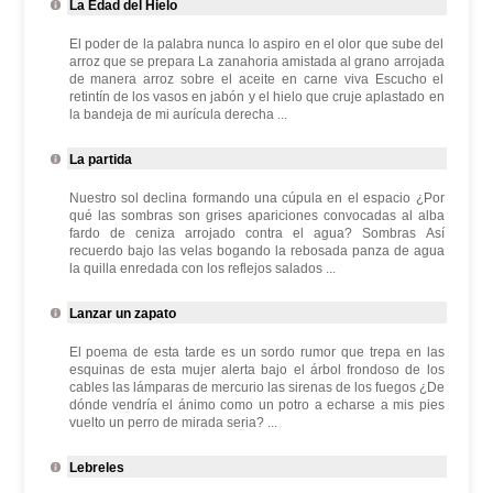
La Edad del Hielo
El poder de la palabra nunca lo aspiro en el olor que sube del
arroz que se prepara La zanahoria amistada al grano arrojada
de manera arroz sobre el aceite en carne viva Escucho el
retintín de los vasos en jabón y el hielo que cruje aplastado en
la bandeja de mi aurícula derecha ...
La partida
Nuestro sol declina formando una cúpula en el espacio ¿Por
qué las sombras son grises apariciones convocadas al alba
fardo de ceniza arrojado contra el agua? Sombras Así
recuerdo bajo las velas bogando la rebosada panza de agua
la quilla enredada con los reflejos salados ...
Lanzar un zapato
El poema de esta tarde es un sordo rumor que trepa en las
esquinas de esta mujer alerta bajo el árbol frondoso de los
cables las lámparas de mercurio las sirenas de los fuegos ¿De
dónde vendría el ánimo como un potro a echarse a mis pies
vuelto un perro de mirada seria? ...
Lebreles