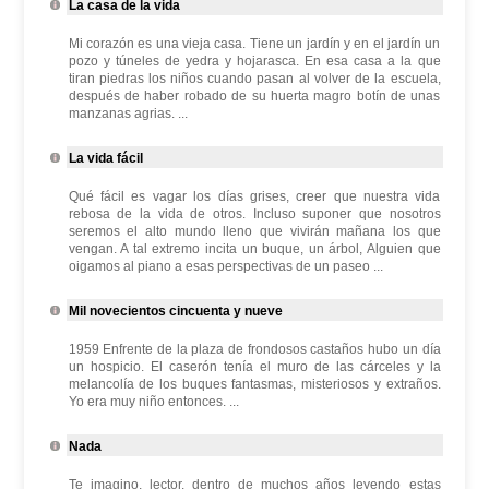
La casa de la vida
Mi corazón es una vieja casa. Tiene un jardín y en el jardín un
pozo y túneles de yedra y hojarasca. En esa casa a la que
tiran piedras los niños cuando pasan al volver de la escuela,
después de haber robado de su huerta magro botín de unas
manzanas agrias. ...
La vida fácil
Qué fácil es vagar los días grises, creer que nuestra vida
rebosa de la vida de otros. Incluso suponer que nosotros
seremos el alto mundo lleno que vivirán mañana los que
vengan. A tal extremo incita un buque, un árbol, Alguien que
oigamos al piano a esas perspectivas de un paseo ...
Mil novecientos cincuenta y nueve
1959 Enfrente de la plaza de frondosos castaños hubo un día
un hospicio. El caserón tenía el muro de las cárceles y la
melancolía de los buques fantasmas, misteriosos y extraños.
Yo era muy niño entonces. ...
Nada
Te imagino, lector, dentro de muchos años leyendo estas