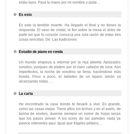
estás lejos. Pasa tu mano por mi nombre y quita ...
Es esto
Es esto la temible muerte. Ha llegado el final y no tienes la
respuesta. El vaso de cristal, la flor sobre la mesa el dolor de
partir sin que tu corazón conozca una sola razón de estas tres
cosas sencillas. De: Las tradiciones
Estudio de piano en ronda
Un mundo empieza a retornar por la reja abierta. Aplazados
sonidos, yunques de platero por el claro callejón de luna. Aún
imperfectos, la noche de vosotros se llena, haciéndose más
honda. Poco a poco, el tableteo de un lejano simón va
alcanzando notas. ...
La carta
He encontrado la casa donde te llevaré a vivir. Es grande,
como las casas viejas. Tiene altos los techos y en el suelo, de
tarima de enebro, duerme siempre un rumor de hojas secas
que los pasos avivan. A los ocres de las paredes nada ya
parece retenerles aquí. Igual que frágiles pétalos, ...