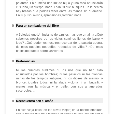
palabras. En tu mesa una luz de bujía y una rosa anunciarán
el sueño, un cuerpo, nada. Es inútil que busques. En la ceniza
hay brasas que podrías tener entre las manos sin quemarte.
En tu pulso, avisos, aprensiones, también nada. ...
Para un combatiente del Ebro
A Soledad quotUn instante de azul es más que un alma ¿Qué
sabemos nosotros de los viejos caminos llenos de barro y
lodo? ¿Qué podemos nosotros recordar de la pasada guerra,
de esos pueblos pequeños rodeados de viñas? ¿De esos
bailes de pueblo sobre las verdes ...
Preferencias
Ni las cumbres sublimes ni los ríos que no han sido
ensuciados por los hombres; ni los palacios ni las blancas
ruinas de los templos antiguos, ni los dioses de mármol o
bronce, iguales todos, ni la alada victoria ni un bugatti, y
menos aún la música y el baile, con sus amanerados
sacerdotes: ...
Reencuentro con el otoño
En esta vieja casa; en los olivos viejos; en la noche templada