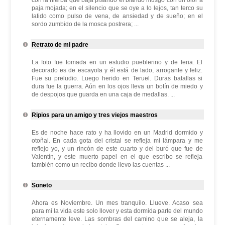
con la hierba que baja pisando el blando musgo con un olor a
paja mojada; en el silencio que se oye a lo lejos, tan terco su
latido como pulso de vena, de ansiedad y de sueño; en el
sordo zumbido de la mosca postrera; ...
Retrato de mi padre
La foto fue tomada en un estudio pueblerino y de feria. El
decorado es de escayola y él está de lado, arrogante y feliz.
Fue su preludio. Luego herido en Teruel. Duras batallas si
dura fue la guerra. Aún en los ojos lleva un botín de miedo y
de despojos que guarda en una caja de medallas. ...
Ripios para un amigo y tres viejos maestros
Es de noche hace rato y ha llovido en un Madrid dormido y
otoñal. En cada gota del cristal se refleja mi lámpara y me
reflejo yo, y un rincón de este cuarto y del buró que fue de
Valentín, y este muerto papel en el que escribo se refleja
también como un recibo donde llevo las cuentas ...
Soneto
Ahora es Noviembre. Un mes tranquilo. Llueve. Acaso sea
para mí la vida este solo llover y esta dormida parte del mundo
eternamente leve. Las sombras del camino que se aleja, la