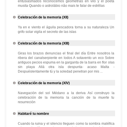
entusiasmados reconocemos geometrías en vilo y el poeta
musita Quando o astrolábio nâo mais te falar de estrêlas
Celebración de la memoria (XII)
Ya en e viento el águila pescadora torna a su naturaleza Un
grifo solar vigila el secreto de las islas
Celebración de la memoria (XIII)
Giras los brazos denuncias el final del día Entre nosotros la
ribera del canalserpiente en lodos A sotavento un eco Sobre
antiguos pecios espuma en la garganta de la barra en flor olas
sin playa Allá otra isla despunta- acaso Malta -
Despuéslentamente tú y la soledad penetran por mis ...
Celebración de la memoria (XIV)
Navegación del sol Médano a la deriva Así construyo la
celebración de la memoria la canción de la muerte tu
resurreción
Habitaré tu nombre
Cuando la ruina y el silencio lleguen como la sombra maléfica