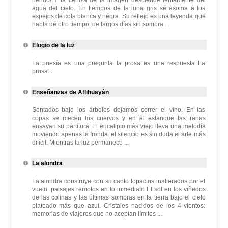
riendo! Y la ceniza de la imagen desciende lentamente del
agua del cielo. En tiempos de la luna gris se asoma a los
espejos de cola blanca y negra. Su reflejo es una leyenda que
habla de otro tiempo: de largos días sin sombra ...
Elogio de la luz
La poesía es una pregunta la prosa es una respuesta La
prosa...
Enseñanzas de Atlihuayán
Sentados bajo los árboles dejamos correr el vino. En las
copas se mecen los cuervos y en el estanque las ranas
ensayan su partitura. El eucalipto más viejo lleva una melodía
moviendo apenas la fronda: el silencio es sin duda el arte más
difícil. Mientras la luz permanece ...
La alondra
La alondra construye con su canto topacios inalterados por el
vuelo: paisajes remotos en lo inmediato El sol en los viñedos
de las colinas y las últimas sombras en la tierra bajo el cielo
plateado más que azul. Cristales nacidos de los 4 vientos:
memorias de viajeros que no aceptan límites ...