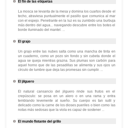
El fin de las etiquetas
La mosca se levanta de la mesa y domina los cuartos desde el
techo, atraviesa puntualmente el pasillo que comunica al mar
con el espejo. Penetrante en la luz es su zumbido una burbuja
más dentro del agua... navegando descubre entre los botes el
borde iluminado del mantel. ...
El grajo
Un grajo entre las nubes salta como una mancha de tinta en
un cuaderno, como un pozo sin fondo y sin cubeta donde el
agua se queja mientras grazna. Sus plumas son carbón para
aquel horno que de las pesadillas se alimenta y sus ojos un
círculo de lumbre que deja las promesas sin cumplir. ...
El jilguero
El natural cansancio del jilguero rinde sus frutos en el
crepúsculo: se posa en un alero o en una rama y entra
temblando levemente al sueño. Su cuerpo es tan sutil y
delicado como la carne de los dioses pueriles o bien como las
notas más sedosas que la viola es capaz de sostener ...
El mundo flotante del grillo