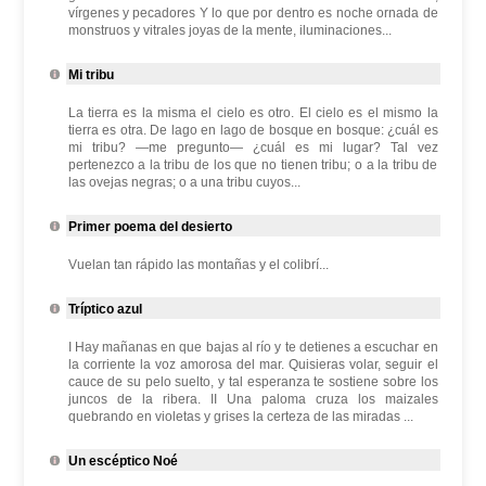
vírgenes y pecadores Y lo que por dentro es noche ornada de
monstruos y vitrales joyas de la mente, iluminaciones...
Mi tribu
La tierra es la misma el cielo es otro. El cielo es el mismo la
tierra es otra. De lago en lago de bosque en bosque: ¿cuál es
mi tribu? —me pregunto— ¿cuál es mi lugar? Tal vez
pertenezco a la tribu de los que no tienen tribu; o a la tribu de
las ovejas negras; o a una tribu cuyos...
Primer poema del desierto
Vuelan tan rápido las montañas y el colibrí...
Tríptico azul
I Hay mañanas en que bajas al río y te detienes a escuchar en
la corriente la voz amorosa del mar. Quisieras volar, seguir el
cauce de su pelo suelto, y tal esperanza te sostiene sobre los
juncos de la ribera. II Una paloma cruza los maizales
quebrando en violetas y grises la certeza de las miradas ...
Un escéptico Noé