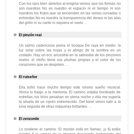
Con los ojos bien abiertos al enigma vemos que las formas no
son nuestras No es nuestro el espacio ni el tiempo ni son
nuestros los frutos que se encienden en las ramas curvadas o
enhiestas No es nuestra la transparencia del deseo ni las alas
del grillo ni su canto ni siquiera el vuelo ...
El pinzón real
Un salmo cadencioso peina el bosque De raya en medio: la
luz solar sobre las hojas y el abrigo de la sombra en un
costado. Hay un eco ancestral en la salmodia de los pinzones
reales: el otoño tiene sus plumas propias y el color de los
corazones que se despiden. ...
El ruiseñor
Ella soñó hace mucho tiempo este mismo sueño musical.
Ahora lo traigo a la memoria. El camino estaba bordeado de
estrellas, los lirios pesaban en plena noche y ella me sugería
la silueta de un ciprés estremecido. Del túnel vimos salir a la
luna seguida de otras máquinas brillantes. ...
El zenzontle
Lo sostiene el camino: El mundo está en llamas, ¡y tú estás