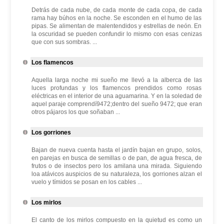
Detrás de cada nube, de cada monte de cada copa, de cada
rama hay búhos en la noche. Se esconden en el humo de las
pipas. Se alimentan de malentendidos y estrellas de neón. En
la oscuridad se pueden confundir lo mismo con esas cenizas
que con sus sombras. ...
Los flamencos
Aquella larga noche mi sueño me llevó a la alberca de las
luces profundas y los flamencos prendidos como rosas
eléctricas en el interior de una aguamarina. Y en la soledad de
aquel paraje comprendí9472;dentro del sueño 9472; que eran
otros pájaros los que soñaban ...
Los gorriones
Bajan de nueva cuenta hasta el jardín bajan en grupo, solos,
en parejas en busca de semillas o de pan, de agua fresca, de
frutos o de insectos pero los amilana una mirada. Siguiendo
loa atávicos auspicios de su naturaleza, los gorriones alzan el
vuelo y tímidos se posan en los cables ...
Los mirlos
El canto de los mirlos compuesto en la quietud es como un