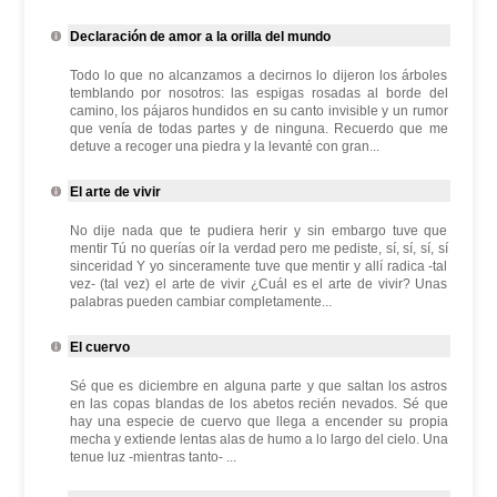
Declaración de amor a la orilla del mundo
Todo lo que no alcanzamos a decirnos lo dijeron los árboles
temblando por nosotros: las espigas rosadas al borde del
camino, los pájaros hundidos en su canto invisible y un rumor
que venía de todas partes y de ninguna. Recuerdo que me
detuve a recoger una piedra y la levanté con gran...
El arte de vivir
No dije nada que te pudiera herir y sin embargo tuve que
mentir Tú no querías oír la verdad pero me pediste, sí, sí, sí, sí
sinceridad Y yo sinceramente tuve que mentir y allí radica -tal
vez- (tal vez) el arte de vivir ¿Cuál es el arte de vivir? Unas
palabras pueden cambiar completamente...
El cuervo
Sé que es diciembre en alguna parte y que saltan los astros
en las copas blandas de los abetos recién nevados. Sé que
hay una especie de cuervo que llega a encender su propia
mecha y extiende lentas alas de humo a lo largo del cielo. Una
tenue luz -mientras tanto- ...