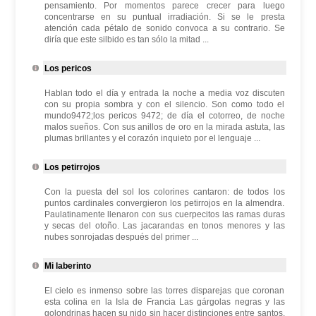
pensamiento. Por momentos parece crecer para luego
concentrarse en su puntual irradiación. Si se le presta
atención cada pétalo de sonido convoca a su contrario. Se
diría que este silbido es tan sólo la mitad ...
Los pericos
Hablan todo el día y entrada la noche a media voz discuten
con su propia sombra y con el silencio. Son como todo el
mundo9472;los pericos 9472; de día el cotorreo, de noche
malos sueños. Con sus anillos de oro en la mirada astuta, las
plumas brillantes y el corazón inquieto por el lenguaje ...
Los petirrojos
Con la puesta del sol los colorines cantaron: de todos los
puntos cardinales convergieron los petirrojos en la almendra.
Paulatinamente llenaron con sus cuerpecitos las ramas duras
y secas del otoño. Las jacarandas en tonos menores y las
nubes sonrojadas después del primer ...
Mi laberinto
El cielo es inmenso sobre las torres disparejas que coronan
esta colina en la Isla de Francia Las gárgolas negras y las
golondrinas hacen su nido sin hacer distinciones entre santos,