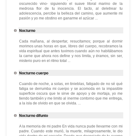
oscurecido vino- siguiendo el suave litoral marino de la
medrosa flor de tu inocencia. El tacto, al deletrear tu
adolescencia, percibe la belleza del camino, que aumente mi
pasión y yo me obstino en ganarme el azúcar ...
Nocturno
Cada mañana, al despertar, resucitamos; porque al dormir
morimos unas horas en que, libres del cuerpo, recobramos la
vida espiritual que antes tuvimos cuando aún no habitábamos
la carne que ahora nos define y nos limita, y éramos, sin ser,
misterio puro en el ritmo total ...
Nocturno cuerpo
Cuando de noche, a solas, en tinieblas, fatigado de no sé qué
fatiga se derrumba mi cuerpo y se acomoda en la impasible
superficie oscura que le sirve de apoyo y de mortaja, yo me
tiendo también y me limito al inerme contorno que me entrega,
a la isla de olvido en que se olvida. ...
Nocturno difunto
A la memoria de mi padre En vida nunca pude llevarme con mi
padre. Cuando este murió, la muerte, milagrosamente, le dio