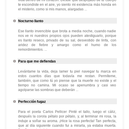
vida dentro de mi corazón. Desde que despojado de tu cuerpo
te escondiste en el aire, yo siento mi existencia más honda en
el misterio, como si mis manos, alargadas ...
Nocturno llanto
Ese llanto invencible que brota a media noche, cuando nadie
nos ve ni nuestros propios ojos pueden atestiguarlo, porque
es llanto reseco, privado de su sal, desvestido de linfa, con
aridez de fiebre y amargo como el humo de los
remordimientos. ...
Para que me defiendas
Levántame la vida, deja lamer tu piel navegar tu marca en
estos cuantos días que todavía me restan. Permíteme,
también, que como tú yo piense que la muerte no existe y el
tiempo no camina. Mi ocaso se apenumbra y casi veo
agolparse las sombras que deberán ...
Perfección fugaz
Para el poeta Carlos Pellicer Pinté el tallo, luego el cáliz,
después la corola pétalo por pétalo, y, al terminar mi rosa, la
induje a soñar su aroma. ¡Hice la rosa perfecta! Tan perfecta,
que al día siguiente cuando fui a mirarla, ya estaba muerta.