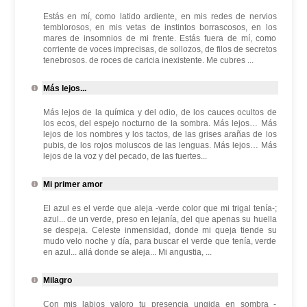
Estás en mí, como latido ardiente, en mis redes de nervios
temblorosos, en mis vetas de instintos borrascosos, en los
mares de insomnios de mi frente. Estás fuera de mí, como
corriente de voces imprecisas, de sollozos, de filos de secretos
tenebrosos. de roces de caricia inexistente. Me cubres ...
Más lejos...
Más lejos de la química y del odio, de los cauces ocultos de
los ecos, del espejo nocturno de la sombra. Más lejos… Más
lejos de los nombres y los tactos, de las grises arañas de los
pubis, de los rojos moluscos de las lenguas. Más lejos… Más
lejos de la voz y del pecado, de las fuertes...
Mi primer amor
El azul es el verde que aleja -verde color que mi trigal tenía-;
azul... de un verde, preso en lejanía, del que apenas su huella
se despeja. Celeste inmensidad, donde mi queja tiende su
mudo velo noche y día, para buscar el verde que tenía, verde
en azul... allá donde se aleja... Mi angustia, ...
Milagro
Con mis labios valoro tu presencia ungida en sombra -