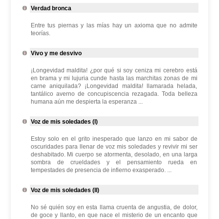
Verdad bronca
Entre tus piernas y las mías hay un axioma que no admite
teorías.
Vivo y me desvivo
¡Longevidad maldita! ¿por qué si soy ceniza mi cerebro está
en brama y mi lujuria cunde hasta las marchitas zonas de mi
carne aniquilada? ¡Longevidad maldita! llamarada helada,
tantálico averno de concupiscencia rezagada. Toda belleza
humana aún me despierta la esperanza ...
Voz de mis soledades (I)
Estoy solo en el grito inesperado que lanzo en mi sabor de
oscuridades para llenar de voz mis soledades y revivir mi ser
deshabitado. Mi cuerpo se atormenta, desolado, en una larga
sombra de crueldades y el pensamiento rueda en
tempestades de presencia de infierno exasperado. ...
Voz de mis soledades (II)
No sé quién soy en esta llama cruenta de angustia, de dolor,
de goce y llanto, en que nace el misterio de un encanto que