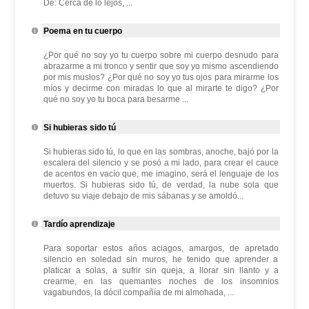
De: Cerca de lo lejos, ...
Poema en tu cuerpo
¿Por qué no soy yo tu cuerpo sobre mi cuerpo desnudo para
abrazarme a mi tronco y sentir que soy yo mismo ascendiendo
por mis muslos? ¿Por qué no soy yo tus ojos para mirarme los
míos y decirme con miradas lo que al mirarte te digo? ¿Por
qué no soy yo tu boca para besarme ...
Si hubieras sido tú
Si hubieras sido tú, lo que en las sombras, anoche, bajó por la
escalera del silencio y se posó a mi lado, para crear el cauce
de acentos en vacío que, me imagino, será el lenguaje de los
muertos. Si hubieras sido tú, de verdad, la nube sola que
detuvo su viaje debajo de mis sábanas y se amoldó...
Tardío aprendizaje
Para soportar estos años aciagos, amargos, de apretado
silencio en soledad sin muros, he tenido que aprender a
platicar a solas, a sufrir sin queja, a llorar sin llanto y a
crearme, en las quemantes noches de los insomnios
vagabundos, la dócil compañía de mi almohada, ...