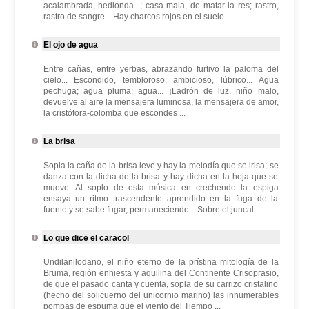
acalambrada, hedionda...; casa mala, de matar la res; rastro,
rastro de sangre... Hay charcos rojos en el suelo. ...
El ojo de agua
Entre cañas, entre yerbas, abrazando furtivo la paloma del
cielo... Escondido, tembloroso, ambicioso, lúbrico... Agua
pechuga; agua pluma; agua... ¡Ladrón de luz, niño malo,
devuelve al aire la mensajera luminosa, la mensajera de amor,
la cristófora-colomba que escondes ...
La brisa
Sopla la caña de la brisa leve y hay la melodía que se irisa; se
danza con la dicha de la brisa y hay dicha en la hoja que se
mueve. Al soplo de esta música en crechendo la espiga
ensaya un ritmo trascendente aprendido en la fuga de la
fuente y se sabe fugar, permaneciendo... Sobre el juncal ...
Lo que dice el caracol
Undilanilodano, el niño eterno de la prístina mitología de la
Bruma, región enhiesta y aquilina del Continente Crisoprasio,
de que el pasado canta y cuenta, sopla de su carrizo cristalino
(hecho del solicuerno del unicornio marino) las innumerables
pompas de espuma que el viento del Tiempo ...