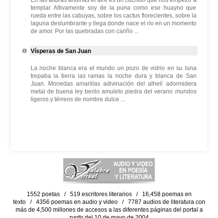
En las alturas andinas el aire es un cuchillo que nos empezó a
templar. Altivamente soy de la puna como ese huayno que
rueda entre las cabuyas, sobre los cactus florecientes, sobre la
laguna deslumbrante y llega donde nace el río en un momento
de amor. Por las quebradas con cariño ...
Vísperas de San Juan
La noche blanca era el mundo un pozo de vidrio en su luna
trepaba la tierra las ramas la noche dura y blanca de San
Juan. Monedas amarillas adivinación del alhelí adormidera
metal de buena ley berilo amuleto piedra del verano mundos
ligeros y térreos de nombre dulce ...
1552 poetas / 519 escritores literarios / 16,458 poemas en
texto / 4356 poemas en audio y video / 7787 audios de literatura con
más de 4,500 millones de accesos a las diferentes páginas del portal a
partir del 10 de mayo de 2004