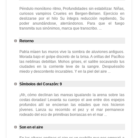
Péndulo monótono ritmo, Profundidades sin estabilizar. Niñas,
curiosos vampiros Crueles en Bergen-Belsen. Ejercicio en
deslizarse por el hilo Su íntegra reducción repitiendo, Su
poder anundándose, aterrándonos. Para que el fuego
transmita sus sinónimos, marca que transcribo. ...
Retorno
Patria míaen tus muros vive la sombra de aluviones antiguos.
Morada bajo el golpe discreto de la brisa. A orillas del Pacífico
las neblinas debilitan. Mohos grises, el salitre socavando tus
ciudades en la corriente leve de la sangre. Despuéssólo
miedo y descontento incurables. Y en la piel del aire ...
Símbolos del Corazón: 9
¡Ah, cómo declinan las mareas igualando la arena sobre las
costas doradas! Levanta su cuerpo el ave entre dos espejos
profundos allí se encierran las edades que nos hicieron
jóvenes. Lanza su recorrido el pez y el mar permanece
rodeado del eco de primitivas borrascas en el mar ...
Son en el aire