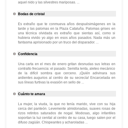
aquel nido y las silvestres mariposas. ...
Bodas de cristal
Es extraño que te conmueva años despuésimágenes en la
tarde y las palomas en la Plaza Cataluña. Palomas grises en
una técnica olvidada es extraño que sientas así, como si
hubiera vivido yo algo en esos años pasados. Nada más un
fantasma aprisionado por un truco del disparador. ...
Confidencia
Una carta en el mes de enero gritan desnudas sus letras en
contralto frecuencia: el pasado. Semilla lenta, aleteo mecánico
de la difícil sombra que cerceno. ¡Quién adivinara sus
ardientes augurios al centro de su secrecía! Encarcelada en
sus líneas furtivas la evasión en sello de ...
Cuánto te amara
La mujer, la viuda, la que no tenía marido, vive con su hija
cerca del panteón. Levemente almidonadas, suaves rosas de
rizos retintos saturados de nogal. Modosas, algo infantiles
soportan la luz cenital al centro de su casa, luego salen por el
difuso zagüán. Chispeantes y acharoladas ...