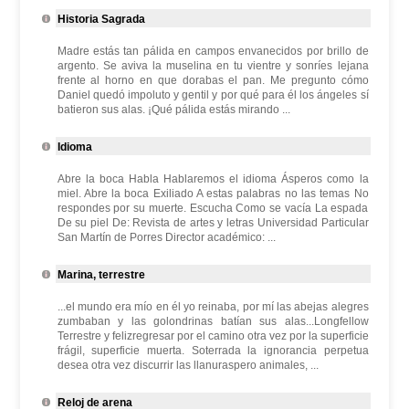
Historia Sagrada
Madre estás tan pálida en campos envanecidos por brillo de
argento. Se aviva la muselina en tu vientre y sonríes lejana
frente al horno en que dorabas el pan. Me pregunto cómo
Daniel quedó impoluto y gentil y por qué para él los ángeles sí
batieron sus alas. ¡Qué pálida estás mirando ...
Idioma
Abre la boca Habla Hablaremos el idioma Ásperos como la
miel. Abre la boca Exiliado A estas palabras no las temas No
respondes por su muerte. Escucha Como se vacía La espada
De su piel De: Revista de artes y letras Universidad Particular
San Martín de Porres Director académico: ...
Marina, terrestre
...el mundo era mío en él yo reinaba, por mí las abejas alegres
zumbaban y las golondrinas batían sus alas...Longfellow
Terrestre y felizregresar por el camino otra vez por la superficie
frágil, superficie muerta. Soterrada la ignorancia perpetua
desea otra vez discurrir las llanuraspero animales, ...
Reloj de arena