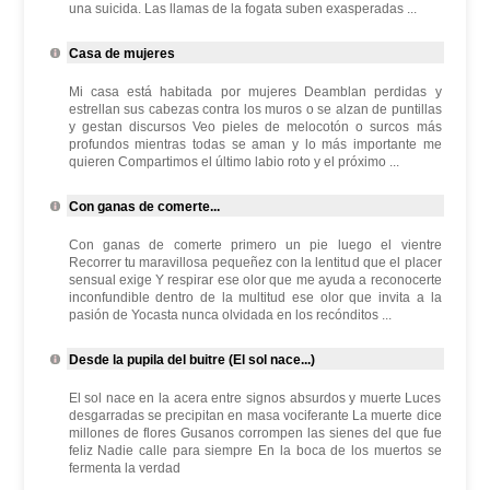
una suicida. Las llamas de la fogata suben exasperadas ...
Casa de mujeres
Mi casa está habitada por mujeres Deamblan perdidas y
estrellan sus cabezas contra los muros o se alzan de puntillas
y gestan discursos Veo pieles de melocotón o surcos más
profundos mientras todas se aman y lo más importante me
quieren Compartimos el último labio roto y el próximo ...
Con ganas de comerte...
Con ganas de comerte primero un pie luego el vientre
Recorrer tu maravillosa pequeñez con la lentitud que el placer
sensual exige Y respirar ese olor que me ayuda a reconocerte
inconfundible dentro de la multitud ese olor que invita a la
pasión de Yocasta nunca olvidada en los recónditos ...
Desde la pupila del buitre (El sol nace...)
El sol nace en la acera entre signos absurdos y muerte Luces
desgarradas se precipitan en masa vociferante La muerte dice
millones de flores Gusanos corrompen las sienes del que fue
feliz Nadie calle para siempre En la boca de los muertos se
fermenta la verdad