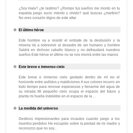
¿Soy mala? ¿te lastimo? ¿Rompo tus sueños me monto en tu
espalda juego sucio miento y olvido? qué buscas ¿martirio?
No eres corazón digno de este altar
El último héroe
Este hombre va a resistir el embate de la desilusión y la
miseria Va a sobrevivir al desastre de ser humano y hombre
Saldrá en dichoso caballo blanco y no defraudará nuestros
sueños Este héroe el último no se nos morirá entre las manos
Este breve e inmenso cielo
Este breve e inmenso cielo gestado dentro de mí vio el
horizonte entre aullidos y maldiciones A sus colores recurro en
todo tiempo para renovar esperanzas y llenarme del agua de
su mirada Mi pequeño cielo ocupa el espacio del futuro y
planta mi huella indeleble en el espacio de la ...
La medida del universo
Destinos impresionantes para incautos cuando juego a los
muertos perdidos He escupido sobre la piedad de mi madre y
reconozco que no soy...