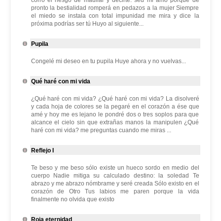
corro el riesgo de maullar y decirte: sed mi amo porque de
pronto la bestialidad romperá en pedazos a la mujer Siempre
el miedo se instala con total impunidad me mira y dice la
próxima podrías ser tú Huyo al siguiente...
Pupila
Congelé mi deseo en tu pupila Huye ahora y no vuelvas...
Qué haré con mi vida
¿Qué haré con mi vida? ¿Qué haré con mi vida? La disolveré
y cada hoja de colores se la pegaré en el corazón a ése que
amé y hoy me es lejano le pondré dos o tres soplos para que
alcance el cielo sin que extrañas manos la manipulen ¿Qué
haré con mi vida? me preguntas cuando me miras ...
Reflejo I
Te beso y me beso sólo existe un hueco sordo en medio del
cuerpo Nadie mitiga su calculado destino: la soledad Te
abrazo y me abrazo nómbrame y seré creada Sólo existo en el
corazón de Otro Tus labios me paren porque la vida
finalmente no olvida que existo
Roja eternidad