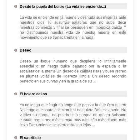
Desde la pupila del buitre (La vida se enciende...)
La vida se enciende en la muerte y desnuda sus miserias ante
nuestros ojos Tú susurras palabras que no supe decir
mientras comienzo y final se persiguen en impúdica danza Y
no distinguimos nuestra vida de nuestra muerte en este
movimiento que se transparenta en la nada
Deseo
Deseo un toque humano que despierte lo infinitamente
esencial o un riesgo dulce bajando por la espalda o la
escalera de la mente Un deseo de cálidas risas y buen recreo
en plumas volátiles de ligereza limpia Un deseo redondo
perfecto en sus curvas y en la gracia de su ...
El bolero del no
Yo no tengo que fingir no tengo que pensar lo que Otro quiera
No tengo que sonreír ni mirarte si no quiero Debes saberlo: No
vuelvo no porque no pueda sino porque no quiero Avísame
cuando requieras: más tiempo más atención más dinero más
sexo Para entonces espero estar tan lejos ...
El sacrificio