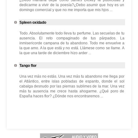
¿Debo mañana dejar como James Dickey la publicidad y
dedicarme a vivir de la poesía?¿Debo asumir que hoy es un
domingo comercial y que no me importa que mis hjos ...
Spleen oxidado
Todo. Absolutamente todo lleva tu perfume. Las secuelas de tu
ausencia. El reto compaginado de tus párpados. La
inmisericorde campana de tu abandono. Todo me envuelve a
la que amo. A la que está y no está. Llámese como se llame. A
la que una tarde de diciembre hizo arder ...
Tango flor
Una vez más no estás. Una vez más tu abandono me llega por
el Atlántico, entre islas pobladas de espanto, donde el sol
cabalga desnudo por las piernas sublimes de la mar. Una vez
más tu ausencia me crece hasta ahogarme. ¿Qué poro de
España haces flor? ¿Dónde nos encontraremos ...