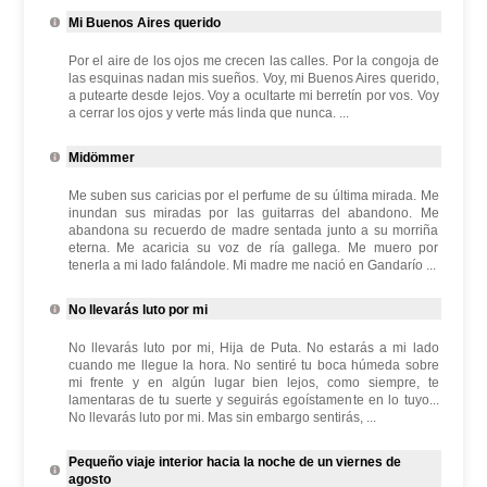
Mi Buenos Aires querido
Por el aire de los ojos me crecen las calles. Por la congoja de
las esquinas nadan mis sueños. Voy, mi Buenos Aires querido,
a putearte desde lejos. Voy a ocultarte mi berretín por vos. Voy
a cerrar los ojos y verte más linda que nunca. ...
Midömmer
Me suben sus caricias por el perfume de su última mirada. Me
inundan sus miradas por las guitarras del abandono. Me
abandona su recuerdo de madre sentada junto a su morriña
eterna. Me acaricia su voz de ría gallega. Me muero por
tenerla a mi lado falándole. Mi madre me nació en Gandarío ...
No llevarás luto por mi
No llevarás luto por mi, Hija de Puta. No estarás a mi lado
cuando me llegue la hora. No sentiré tu boca húmeda sobre
mi frente y en algún lugar bien lejos, como siempre, te
lamentaras de tu suerte y seguirás egoístamente en lo tuyo...
No llevarás luto por mi. Mas sin embargo sentirás, ...
Pequeño viaje interior hacia la noche de un viernes de
agosto