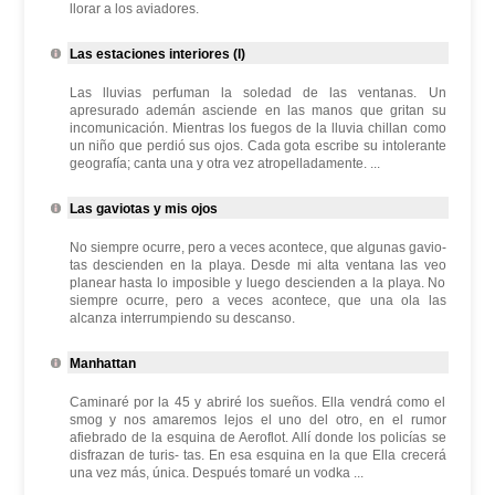
llorar a los aviadores.
Las estaciones interiores (I)
Las lluvias perfuman la soledad de las ventanas. Un
apresurado ademán asciende en las manos que gritan su
incomunicación. Mientras los fuegos de la lluvia chillan como
un niño que perdió sus ojos. Cada gota escribe su intolerante
geografía; canta una y otra vez atropelladamente. ...
Las gaviotas y mis ojos
No siempre ocurre, pero a veces acontece, que algunas gavio-
tas descienden en la playa. Desde mi alta ventana las veo
planear hasta lo imposible y luego descienden a la playa. No
siempre ocurre, pero a veces acontece, que una ola las
alcanza interrumpiendo su descanso.
Manhattan
Caminaré por la 45 y abriré los sueños. Ella vendrá como el
smog y nos amaremos lejos el uno del otro, en el rumor
afiebrado de la esquina de Aeroflot. Allí donde los policías se
disfrazan de turis- tas. En esa esquina en la que Ella crecerá
una vez más, única. Después tomaré un vodka ...