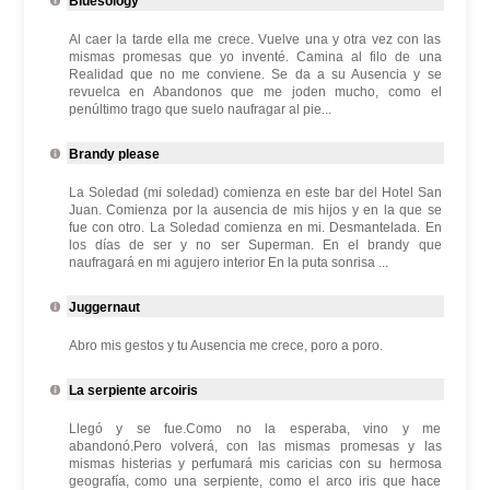
Bluesology
Al caer la tarde ella me crece. Vuelve una y otra vez con las
mismas promesas que yo inventé. Camina al filo de una
Realidad que no me conviene. Se da a su Ausencia y se
revuelca en Abandonos que me joden mucho, como el
penúltimo trago que suelo naufragar al pie...
Brandy please
La Soledad (mi soledad) comienza en este bar del Hotel San
Juan. Comienza por la ausencia de mis hijos y en la que se
fue con otro. La Soledad comienza en mi. Desmantelada. En
los días de ser y no ser Superman. En el brandy que
naufragará en mi agujero interior En la puta sonrisa ...
Juggernaut
Abro mis gestos y tu Ausencia me crece, poro a poro.
La serpiente arcoiris
Llegó y se fue.Como no la esperaba, vino y me
abandonó.Pero volverá, con las mismas promesas y las
mismas histerias y perfumará mis caricias con su hermosa
geografía, como una serpiente, como el arco iris que hace