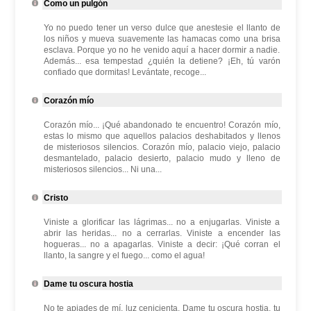
Como un pulgón
Yo no puedo tener un verso dulce que anestesie el llanto de
los niños y mueva suavemente las hamacas como una brisa
esclava. Porque yo no he venido aquí a hacer dormir a nadie.
Además... esa tempestad ¿quién la detiene? ¡Eh, tú varón
confiado que dormitas! Levántate, recoge...
Corazón mío
Corazón mío... ¡Qué abandonado te encuentro! Corazón mío,
estas lo mismo que aquellos palacios deshabitados y llenos
de misteriosos silencios. Corazón mío, palacio viejo, palacio
desmantelado, palacio desierto, palacio mudo y lleno de
misteriosos silencios... Ni una...
Cristo
Viniste a glorificar las lágrimas... no a enjugarlas. Viniste a
abrir las heridas... no a cerrarlas. Viniste a encender las
hogueras... no a apagarlas. Viniste a decir: ¡Qué corran el
llanto, la sangre y el fuego... como el agua!
Dame tu oscura hostia
No te apiades de mí, luz cenicienta. Dame tu oscura hostia, tu