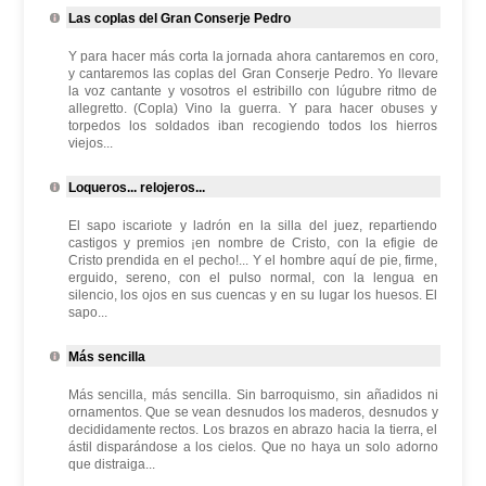
Las coplas del Gran Conserje Pedro
Y para hacer más corta la jornada ahora cantaremos en coro,
y cantaremos las coplas del Gran Conserje Pedro. Yo llevare
la voz cantante y vosotros el estribillo con lúgubre ritmo de
allegretto. (Copla) Vino la guerra. Y para hacer obuses y
torpedos los soldados iban recogiendo todos los hierros
viejos...
Loqueros... relojeros...
El sapo iscariote y ladrón en la silla del juez, repartiendo
castigos y premios ¡en nombre de Cristo, con la efigie de
Cristo prendida en el pecho!... Y el hombre aquí de pie, firme,
erguido, sereno, con el pulso normal, con la lengua en
silencio, los ojos en sus cuencas y en su lugar los huesos. El
sapo...
Más sencilla
Más sencilla, más sencilla. Sin barroquismo, sin añadidos ni
ornamentos. Que se vean desnudos los maderos, desnudos y
decididamente rectos. Los brazos en abrazo hacia la tierra, el
ástil disparándose a los cielos. Que no haya un solo adorno
que distraiga...