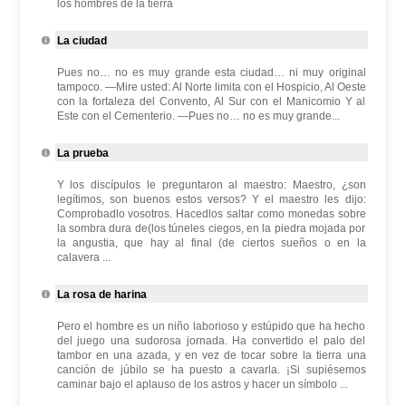
los hombres de la tierra
La ciudad
Pues no… no es muy grande esta ciudad… ni muy original
tampoco. —Mire usted: Al Norte limita con el Hospicio, Al Oeste
con la fortaleza del Convento, Al Sur con el Manicomio Y al
Este con el Cementerio. —Pues no… no es muy grande...
La prueba
Y los discípulos le preguntaron al maestro: Maestro, ¿son
legítimos, son buenos estos versos? Y el maestro les dijo:
Comprobadlo vosotros. Hacedlos saltar como monedas sobre
la sombra dura de(los túneles ciegos, en la piedra mojada por
la angustia, que hay al final (de ciertos sueños o en la
calavera ...
La rosa de harina
Pero el hombre es un niño laborioso y estúpido que ha hecho
del juego una sudorosa jornada. Ha convertido el palo del
tambor en una azada, y en vez de tocar sobre la tierra una
canción de júbilo se ha puesto a cavarla. ¡Si supiésemos
caminar bajo el aplauso de los astros y hacer un símbolo ...