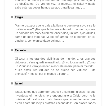
Venimos corriendo y corriendo por una larga pista de siglos y
de obstáculos. De vez en vez, la muerte...¡el salto! y nadie
sabe cuántas veces hemos saltado para llegar aquí, ...
Elegía
Marineros, ¿por qué le dais a la tierra lo que no es suyo y se lo
quitáis al mar? ¿Por qué le habéis enterrado, marineros, si era
un soldado del mar? Su frente encendida, un faro; ojos azules,
carne de iodo y de sal. Murió allá arriba, en el puente, en su
trinchera, como un soldado del mar; ...
Escuela
Oí tocar a los grandes violinistas del mundo, a los grandes
virtuosos . Y me quedé maravillado. ¡Si yo tocase así!... ¡Como
un Virtuoso ! Pero yo no tenía escuela ni disciplina ni método...
Y sin estas tres virtudes no se puede ser Virtuoso . Me
entristecí. Y me fui por el mundo a llorar ...
Israel
Israel, tienes que aprender otra vez a construir dioses. Tú que
inventaste el monoteísmo y engendraste a Cristo pero no le
quisiste (allí estuviste mal), tienes que aprender esto que
dicen ahora tus viejos profetas escondidos: Son dioses todos