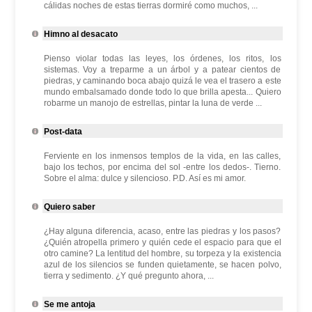
cálidas noches de estas tierras dormiré como muchos, ...
Himno al desacato
Pienso violar todas las leyes, los órdenes, los ritos, los
sistemas. Voy a treparme a un árbol y a patear cientos de
piedras, y caminando boca abajo quizá le vea el trasero a este
mundo embalsamado donde todo lo que brilla apesta... Quiero
robarme un manojo de estrellas, pintar la luna de verde ...
Post-data
Ferviente en los inmensos templos de la vida, en las calles,
bajo los techos, por encima del sol -entre los dedos-. Tierno.
Sobre el alma: dulce y silencioso. P.D. Así es mi amor.
Quiero saber
¿Hay alguna diferencia, acaso, entre las piedras y los pasos?
¿Quién atropella primero y quién cede el espacio para que el
otro camine? La lentitud del hombre, su torpeza y la existencia
azul de los silencios se funden quietamente, se hacen polvo,
tierra y sedimento. ¿Y qué pregunto ahora, ...
Se me antoja