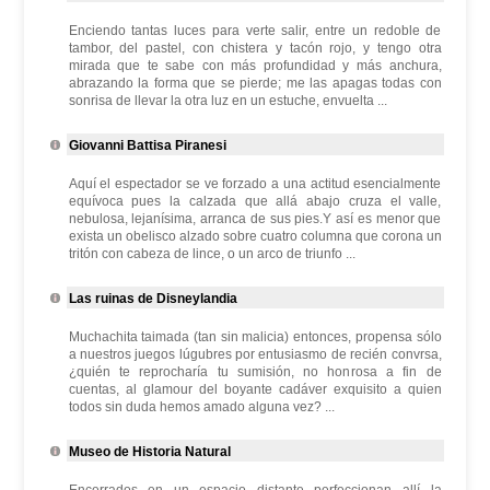
Enciendo tantas luces para verte salir, entre un redoble de
tambor, del pastel, con chistera y tacón rojo, y tengo otra
mirada que te sabe con más profundidad y más anchura,
abrazando la forma que se pierde; me las apagas todas con
sonrisa de llevar la otra luz en un estuche, envuelta ...
Giovanni Battisa Piranesi
Aquí el espectador se ve forzado a una actitud esencialmente
equívoca pues la calzada que allá abajo cruza el valle,
nebulosa, lejanísima, arranca de sus pies.Y así es menor que
exista un obelisco alzado sobre cuatro columna que corona un
tritón con cabeza de lince, o un arco de triunfo ...
Las ruinas de Disneylandia
Muchachita taimada (tan sin malicia) entonces, propensa sólo
a nuestros juegos lúgubres por entusiasmo de recién convrsa,
¿quién te reprocharía tu sumisión, no honrosa a fin de
cuentas, al glamour del boyante cadáver exquisito a quien
todos sin duda hemos amado alguna vez? ...
Museo de Historia Natural