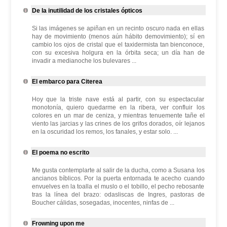
De la inutilidad de los cristales ópticos
Si las imágenes se apiñan en un recinto oscuro nada en ellas
hay de movimiento (menos aún hábito demovimiento); sí en
cambio los ojos de cristal que el taxidermista tan bienconoce,
con su excesiva holgura en la órbita seca; un día han de
invadir a medianoche los bulevares ...
El embarco para Citerea
Hoy que la triste nave está al partir, con su espectacular
monotonía, quiero quedarme en la ribera, ver confluir los
colores en un mar de ceniza, y mientras tenuemente tañe el
viento las jarcias y las crines de los grifos dorados, oír lejanos
en la oscuridad los remos, los fanales, y estar solo. ...
El poema no escrito
Me gusta contemplarte al salir de la ducha, como a Susana los
ancianos bíblicos. Por la puerta entornada te acecho cuando
envuelves en la toalla el muslo o el tobillo, el pecho rebosante
tras la línea del brazo: odasliscas de Ingres, pastoras de
Boucher cálidas, sosegadas, inocentes, ninfas de ...
Frowning upon me