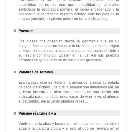
Encerrados en un espacio distante perfeccionan allí la
estabilidad de no ser más que inmovilidad de animales
simbólicos la escorzada pantera, el mono encadenado y la
fidelidad que representa el perro echado ante los pies de la
estatua yacente; adquieren aridez en la luz incisiva bajo ...
Paestum
Los dioses nos observan desde la geometría que es su
imagen. Sus templos no temen a la luz sino que en ella erigen
el fulgor de su blancura: columnatas patentes contra el cielo y
su resplandor límpido. Existen en la luz. Así sus pueblos
bárbaros intuyen el tumulto de sus dioses grotescos, ...
Palabras de Tersites
Esa carcasa ocre es Helena, la gracia de la nuca aureolada
de cabellos lúcidos. Los que la amaron son inmortales ahí, en
la tierra inverniza, o bien envejecieron con una pierna rota
dislocada para mendigar unos vasos de vino- y yo, el giboso,
el patizambo, me acuerdo algunas veces ...
Puisque réalizme il y a
Vuelve la vista atrás y busca esa evidencia con que un objeto
atrae a la palabra propia y el uno al otro se revelan; en el