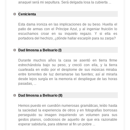
anaquel será mi sepultura. Será delgada losa la cubierta ...
Cenicienta
Esta dama ironiza en las implicaciones de su beso. Huella el
patio de armas con el Príncipe Azul, y al ingeniar fruición lo
escuchamos croar en su inquieto regazo. Y si ella es
portadora del hechizo, ¿dónde hallar escarpín para su zarpa?
Dad limosna a Belisario (I)
Durante muchos años la casa se asentó en tierra firme
estrechándola bajo su peso, y creció con ella, y la tierra
cuarteada en estío por el desplome de sus músicas miraba
entre torrentes de luz derramarse las fuentes; así al mirarla
desde lejos surgía en la memoria el despliegue de las horas
pasadas, ...
Dad limosna a Belisario (II)
Hemos puesto en cuestión numerosas gramáticas, leído hasta
la saciedad la experiencia de otros y en fotografías borrosas
perseguido su imagen inquiriendo un volumen para sus
gestos planos, codiciosos de aquello de que era razonable
esperar sabiduría, para obtener al fin un pobre ...