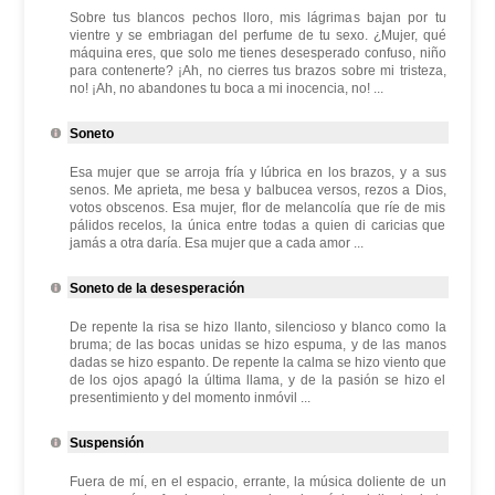
Sobre tus blancos pechos lloro, mis lágrimas bajan por tu
vientre y se embriagan del perfume de tu sexo. ¿Mujer, qué
máquina eres, que solo me tienes desesperado confuso, niño
para contenerte? ¡Ah, no cierres tus brazos sobre mi tristeza,
no! ¡Ah, no abandones tu boca a mi inocencia, no! ...
Soneto
Esa mujer que se arroja fría y lúbrica en los brazos, y a sus
senos. Me aprieta, me besa y balbucea versos, rezos a Dios,
votos obscenos. Esa mujer, flor de melancolía que ríe de mis
pálidos recelos, la única entre todas a quien di caricias que
jamás a otra daría. Esa mujer que a cada amor ...
Soneto de la desesperación
De repente la risa se hizo llanto, silencioso y blanco como la
bruma; de las bocas unidas se hizo espuma, y de las manos
dadas se hizo espanto. De repente la calma se hizo viento que
de los ojos apagó la última llama, y de la pasión se hizo el
presentimiento y del momento inmóvil ...
Suspensión
Fuera de mí, en el espacio, errante, la música doliente de un