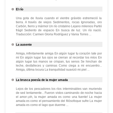
El río
Una gota de lluvia cuando el vientre grávido estremeció la
tierra. A través de viejos Sedimentos, rocas Ignoradas, oro
Carbón, fierro y mármol Un río cristalino Lejano milenios Partió
frágil Sediento de espacio En busca de luz. Un río nació.
Traducción: Carmen Gloria Rodríguez y Vania Torres ...
La ausente
Amiga, infinitamente amiga En algún lugar tu corazón late por
mí En algún lugar tus ojos se cierran al recordar los míos En
algún lugar tus manos se crispan, tus senos Se hinchan de
leche, desfalleces y caminas Como ciega a mi encuentro...
Amiga, última locura La tranquilidad suavizó mi piel ...
La brusca poesía de la mujer amada
Lejos de los pescadores los ríos interminables van muriendo
de sed lentamente... Fueron vistos caminando de noche hacia
el amor-¡oh, la mujer amada es como una fuente! La mujer
amada es como el pensamiento del filósofoque sufre La mujer
amada es como el lago que duerme ...