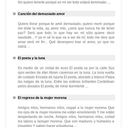
No quiero tenerte porque en mi ser todo estará terminado. ...
Canción del demasiado amor
Quiero llorar porque te amé demasiado, quiero morir porque
me diste la vida, ay, amor mío, ¿será que nunca he de tener
paz? Será que todo lo que hay en mí sólo quiere decir
saudade... Y ya ni sé lo que va a ser de mí, todo me dice que
amar será mi fin... Qué desespero trae el amor, yo que no
sabía ...
El poeta y la luna
En medio de un cristal de ecos El poeta va por la calle Sus
ojos verdes de éter Abren cavernas en la luna. La luna vuelta
de costado Erizada de lujuria El poeta, alocado y blanco Palpa
las nalgas de la luna. Entre las esferas brillantes Centellean
pelos dorados El poeta, de mirar durmiente ...
El regreso de la mujer morena
Amigos míos, hermanos míos, cegad a la mujer morena Que
los ojos de la mujer morena me están envolviendo Y me están
despertando de noche. Amigos míos, hermanos míos, cortad
los labios a lamujer morena. Que son maduros y húmedos e
inquietos Y saben hacer voluptuosa ...