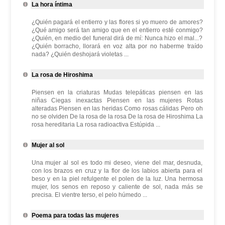
La hora íntima
¿Quién pagará el entierro y las flores si yo muero de amores?
¿Qué amigo será tan amigo que en el entierro esté conmigo?
¿Quién, en medio del funeral dirá de mí: Nunca hizo el mal...?
¿Quién borracho, llorará en voz alta por no haberme traído
nada? ¿Quién deshojará violetas ...
La rosa de Hiroshima
Piensen en la criaturas Mudas telepáticas piensen en las
niñas Ciegas inexactas Piensen en las mujeres Rotas
alteradas Piensen en las heridas Como rosas cálidas Pero oh
no se olviden De la rosa de la rosa De la rosa de Hiroshima La
rosa hereditaria La rosa radioactiva Estúpida ...
Mujer al sol
Una mujer al sol es todo mi deseo, viene del mar, desnuda,
con los brazos en cruz y la flor de los labios abierta para el
beso y en la piel refulgente el polen de la luz. Una hermosa
mujer, los senos en reposo y caliente de sol, nada más se
precisa. El vientre terso, el pelo húmedo ...
Poema para todas las mujeres