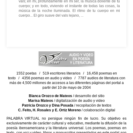
vals; en mí, profundamente en mi ser, la música doliente de tu
cuerpo; y en todo, viviendo el instante de todas las cosas, la
música de la noche iluminada. El ritmo de tu cuerpo en mi
cuerpo... El giro suave del vals lejano, ...
1552 poetas / 519 escritores literarios / 16,458 poemas en
texto / 4356 poemas en audio y video / 7787 audios de literatura con
más de 4,500 millones de accesos a las diferentes páginas del portal a
partir del 10 de mayo de 2004
Blanca Orozco de Mateos
/ desarrollo del sitio
Marisa Mateos
/ digitalización de audio y video
Patricia Orozco y Dina Posada
/ recopilación de textos
C. Feito, H. Rosales y E. Ortiz Moreno
/ colaboración digital
PALABRA VIRTUAL no persigue ningún fin de lucro. Su objetivo es
exclusivamente de carácter cultural y educativo, mediante la difusión de la
poesía iberoamericana y la literatura universal. Los poemas, poemas en
texto, con voz y video, libros y manuscritos presentados en este portal son