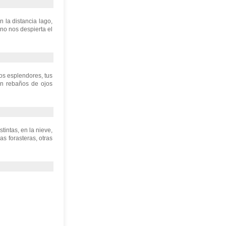
 la distancia lago,
 no nos despierta el
nos esplendores, tus
on rebaños de ojos
tintas, en la nieve,
as forasteras, otras