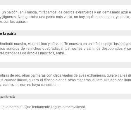
 un balcón, en Francia, mirábamos los cedros extranjeros y un demasiado azul en
 y jilgueros. Nos gustaba una patria más vacía: no hay aquí una palmera, yo decía,
es con las aguas...
 la patria
rritorio nuestro, violentísimo y párvulo. Te muestro en un infiel espejo: tus paisa
os sonoros de relinchos quebradizos, tus noches y caminos despoblados y c
tre bandadas de árboles mestizos, entre...
bras de oro, otras palmeras con otros vuelos de aves extranjeras, quiero calles dis
te cuando llueve, quiero el férvido olor de otras maderas, quiero el fuego con llam
s asperezas, que no haya conocido ...
paciencia
ue lo horrible! ¡Que lentamente llegue lo maravilloso!