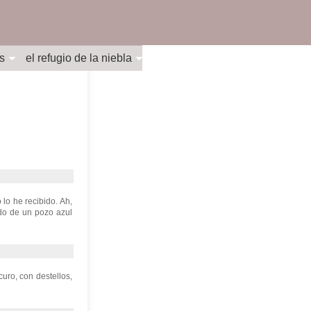
s
el refugio de la niebla
lo he recibido. Ah,
ndo de un pozo azul
uro, con destellos,