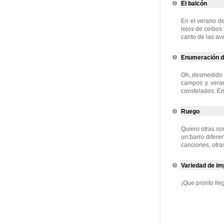
El balcón
En el verano de
lejos de ceibos
canto de las av
Enumeración de
Oh, desmedido te
campos y veran
constelados. En
Ruego
Quiero otras som
un barro diferen
canciones, otra
Variedad de im
¡Que pronto lleg