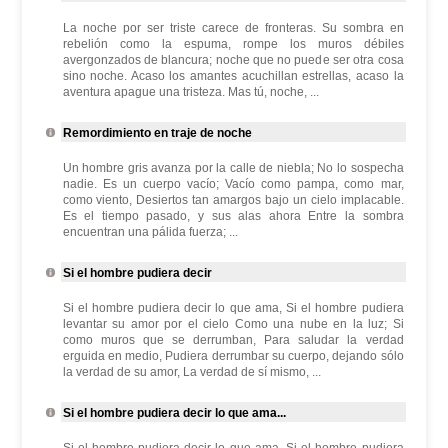
La noche por ser triste carece de fronteras. Su sombra en
rebelión como la espuma, rompe los muros débiles
avergonzados de blancura; noche que no puede ser otra cosa
sino noche. Acaso los amantes acuchillan estrellas, acaso la
aventura apague una tristeza. Mas tú, noche, ...
Remordimiento en traje de noche
Un hombre gris avanza por la calle de niebla; No lo sospecha
nadie. Es un cuerpo vacío; Vacío como pampa, como mar,
como viento, Desiertos tan amargos bajo un cielo implacable.
Es el tiempo pasado, y sus alas ahora Entre la sombra
encuentran una pálida fuerza; ...
Si el hombre pudiera decir
Si el hombre pudiera decir lo que ama, Si el hombre pudiera
levantar su amor por el cielo Como una nube en la luz; Si
como muros que se derrumban, Para saludar la verdad
erguida en medio, Pudiera derrumbar su cuerpo, dejando sólo
la verdad de su amor, La verdad de sí mismo, ...
Si el hombre pudiera decir lo que ama...