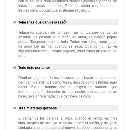
con el sol, que dora desnudos cuerpos juveniles y sonríe en
todas las cosas inocentes; Te lo he dicho con las nubes,
frentes melancólicas que sostienen el cielo, ...
Telarañas cuelgan de la razón
Telarañas cuelgan de la razón En un paisaje de ceniza
absorta; Ha pasado el huracán de amor, Ya ningún pájaro
queda. Tampoco ninguna hoja, Todas van lejos, como gotas
de agua De un mar cuando se seca, Cuando no hay ya
lágrimas bastantes, Porque alguien, cruel como un día de sol
en ...
Todo esto por amor
Derriban gigantes de los bosques para hacer un durmiente,
derriban los instintos como flores, deseos como estrellas para
hacer sólo un hombre con su estigma de hombre. Que
derriben también imperios de una noche, monarquías de un
beso, no significa nada; que derriben los ojos, ...
Tres misterios gozosos
El cantar de los pájaros, al alba, cuando el tiempo es más
tibio, alegres de vivir, ya se desliza entre el sueño, y de gozo
contagia a quien despierta al nuevo día. Alegre sonriendo a su