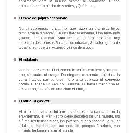
débilmente Ante la muerte misma se abandona. Hueso
aplastado por la piedra de sueños, ¿Qué hacer, ...
El caso del pájaro asesinado
Nunca sabremos, nunca, Por qué razón un día Esas luces
temblaron levemente; Fue una llorosa espuma, Una brisa más
grande, nada acaso. Sólo las olas saben. Por eso hoy
muestran desdeñosas Su color de miradas, Su color ignorante
todavía, aunque un recuerdo Les cante algo, ...
El indolente
Con hombres como tú el comercio sería Cosa leve y tan pura
que, sin sudor ni sangre De ninguno comprada, dejaría a la
tierra Intactos sus veneros. Pero a tu pobreza El comercio
podría allanarle un camino. Durante las tardes meridionales
del verano, A través de una clara ciudad, ...
El mirlo, la gaviota.
El mirlo, la gaviota, el tulipán, las tuberosas, la pampa dormida
en Argentina, el Mar Negro como después de una muerte, las
niñitas, los tiernos niños, las jóvenes, el adolescente, la mujer
adulta, el hombre, los ancianos, las pompas fúnebres, van
girando lentamente con el mundo; ...