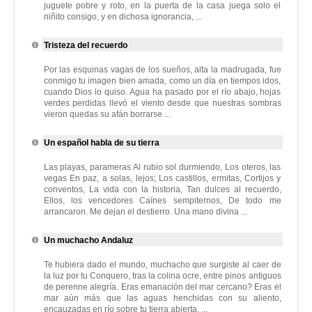
juguete pobre y roto, en la puerta de la casa juega solo el
niñito consigo, y en dichosa ignorancia, ...
Tristeza del recuerdo
Por las esquinas vagas de los sueños, alta la madrugada, fue
conmigo tu imagen bien amada, como un día en tiempos idos,
cuando Dios lo quiso. Agua ha pasado por el río abajo, hojas
verdes perdidas llevó el viento desde que nuestras sombras
vieron quedas su afán borrarse ...
Un español habla de su tierra
Las playas, parameras Al rubio sol durmiendo, Los oteros, las
vegas En paz, a solas, lejos; Los castillos, ermitas, Cortijos y
conventos, La vida con la historia, Tan dulces al recuerdo,
Ellos, los vencedores Caínes sempiternos, De todo me
arrancaron. Me dejan el destierro. Una mano divina ...
Un muchacho Andaluz
Te hubiera dado el mundo, muchacho que surgiste al caer de
la luz por tu Conquero, tras la colina ocre, entre pinos antiguos
de perenne alegría. Eras emanación del mar cercano? Eras el
mar aún más que las aguas henchidas con su aliento,
encauzadas en río sobre tu tierra abierta, ...