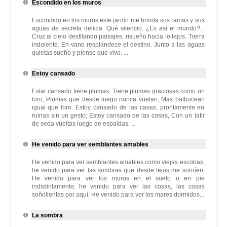
Escondido en los muros
Escondido en los muros este jardín me brinda sus ramas y sus
aguas de secreta delicia. Qué silencio. ¿Es así el mundo?...
Cruz al cielo desfilando paisajes, risueño hacia lo lejos. Tierra
indolente. En vano resplandece el destino. Junto a las aguas
quietas sueño y pienso que vivo. ...
Estoy cansado
Estar cansado tiene plumas, Tiene plumas graciosas como un
loro, Plumas que desde luego nunca vuelan, Mas balbucean
igual que loro. Estoy cansado de las casas, prontamente en
ruinas sin un gesto; Estoy cansado de las cosas, Con un latir
de seda vueltas luego de espaldas. ...
He venido para ver semblantes amables
He venido para ver semblantes amables como viejas escobas,
he venido para ver las sombras que desde lejos me sonríen.
He venido para ver los muros en el suelo o en pie
indistintamente, he venido para ver las cosas, las cosas
soñolientas por aquí. He venido para ver los mares dormidos...
La sombra