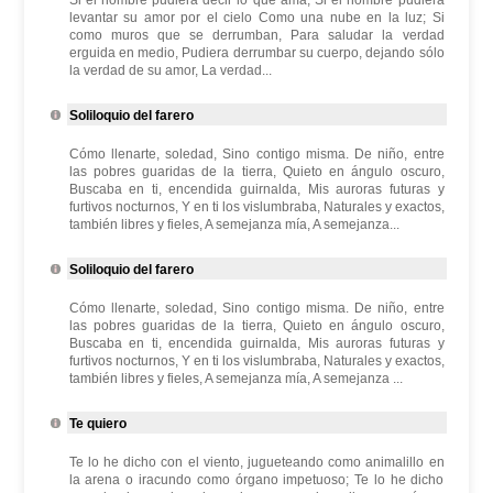
Si el hombre pudiera decir lo que ama, Si el hombre pudiera
levantar su amor por el cielo Como una nube en la luz; Si
como muros que se derrumban, Para saludar la verdad
erguida en medio, Pudiera derrumbar su cuerpo, dejando sólo
la verdad de su amor, La verdad...
Soliloquio del farero
Cómo llenarte, soledad, Sino contigo misma. De niño, entre
las pobres guaridas de la tierra, Quieto en ángulo oscuro,
Buscaba en ti, encendida guirnalda, Mis auroras futuras y
furtivos nocturnos, Y en ti los vislumbraba, Naturales y exactos,
también libres y fieles, A semejanza mía, A semejanza...
Soliloquio del farero
Cómo llenarte, soledad, Sino contigo misma. De niño, entre
las pobres guaridas de la tierra, Quieto en ángulo oscuro,
Buscaba en ti, encendida guirnalda, Mis auroras futuras y
furtivos nocturnos, Y en ti los vislumbraba, Naturales y exactos,
también libres y fieles, A semejanza mía, A semejanza ...
Te quiero
Te lo he dicho con el viento, jugueteando como animalillo en
la arena o iracundo como órgano impetuoso; Te lo he dicho