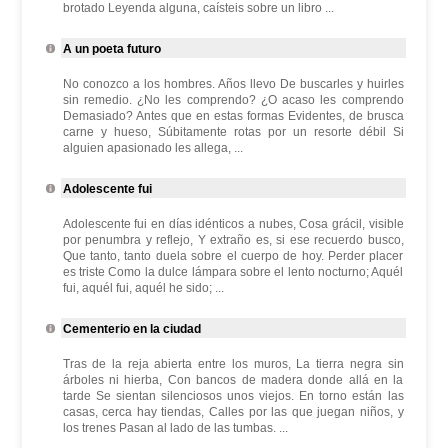
brotado Leyenda alguna, caísteis sobre un libro ...
A un poeta futuro
No conozco a los hombres. Años llevo De buscarles y huirles
sin remedio. ¿No les comprendo? ¿O acaso les comprendo
Demasiado? Antes que en estas formas Evidentes, de brusca
carne y hueso, Súbitamente rotas por un resorte débil Si
alguien apasionado les allega, ...
Adolescente fui
Adolescente fui en días idénticos a nubes, Cosa grácil, visible
por penumbra y reflejo, Y extraño es, si ese recuerdo busco,
Que tanto, tanto duela sobre el cuerpo de hoy. Perder placer
es triste Como la dulce lámpara sobre el lento nocturno; Aquél
fui, aquél fui, aquél he sido; ...
Cementerio en la ciudad
Tras de la reja abierta entre los muros, La tierra negra sin
árboles ni hierba, Con bancos de madera donde allá en la
tarde Se sientan silenciosos unos viejos. En torno están las
casas, cerca hay tiendas, Calles por las que juegan niños, y
los trenes Pasan al lado de las tumbas. ...