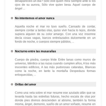
desaparecéis un día? Sólo vive quien mira Siempre ante sí los
ojos de su aurora, Sólo vive quien besa. Aquel cuerpo de
ángel ...
No intentemos el amor nunca
Aquella noche el mar no tuvo sueño. Cansado de contar,
siempre contar a tantas olas, quiso vivir hacia lo lejos, donde
supiera alguien de su color amargo. Con una voz insomne
decía cosas vagas, barcos entrelazados dulcemente en un
fondo de noche, o cuerpos siempre pálidos, ...
Nocturno entre las musarañas
Cuerpo de piedra, cuerpo triste Entre lanas como muros de
universo, Idéntico a las razas cuando cumplen años, A los más
inocentes edificios, A las más pudorosas cataratas, Blancas
como la noche, en tanto la montaña Despedaza formas
enloquecidas, ...
Orillas del amor
Como una vela sobre el mar resume ese azulado afán que se
levanta hasta las estrellas futuras, hecho escala de olas por
donde pies divinos descienden al abismo, también tu forma
misma, ángel, demonio, sueño de un amor soñado, resume en