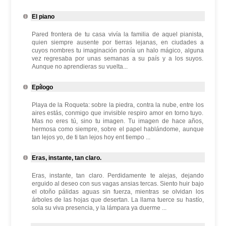
El piano
Pared frontera de tu casa vivía la familia de aquel pianista,
quien siempre ausente por tierras lejanas, en ciudades a
cuyos nombres tu imaginación ponía un halo mágico, alguna
vez regresaba por unas semanas a su país y a los suyos.
Aunque no aprendieras su vuelta...
Epílogo
Playa de la Roqueta: sobre la piedra, contra la nube, entre los
aires estás, conmigo que invisible respiro amor en torno tuyo.
Mas no eres tú, sino tu imagen. Tu imagen de hace años,
hermosa como siempre, sobre el papel hablándome, aunque
tan lejos yo, de ti tan lejos hoy ent tiempo ...
Eras, instante, tan claro.
Eras, instante, tan claro. Perdidamente te alejas, dejando
erguido al deseo con sus vagas ansias tercas. Siento huir bajo
el otoño pálidas aguas sin fuerza, mientras se olvidan los
árboles de las hojas que desertan. La llama tuerce su hastío,
sola su viva presencia, y la lámpara ya duerme ...