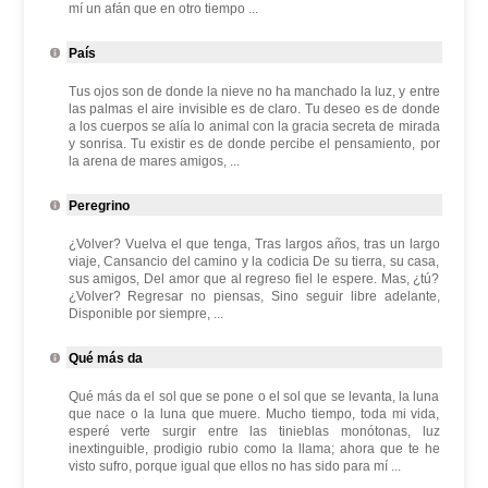
mí un afán que en otro tiempo ...
País
Tus ojos son de donde la nieve no ha manchado la luz, y entre
las palmas el aire invisible es de claro. Tu deseo es de donde
a los cuerpos se alía lo animal con la gracia secreta de mirada
y sonrisa. Tu existir es de donde percibe el pensamiento, por
la arena de mares amigos, ...
Peregrino
¿Volver? Vuelva el que tenga, Tras largos años, tras un largo
viaje, Cansancio del camino y la codicia De su tierra, su casa,
sus amigos, Del amor que al regreso fiel le espere. Mas, ¿tú?
¿Volver? Regresar no piensas, Sino seguir libre adelante,
Disponible por siempre, ...
Qué más da
Qué más da el sol que se pone o el sol que se levanta, la luna
que nace o la luna que muere. Mucho tiempo, toda mi vida,
esperé verte surgir entre las tinieblas monótonas, luz
inextinguible, prodigio rubio como la llama; ahora que te he
visto sufro, porque igual que ellos no has sido para mí ...