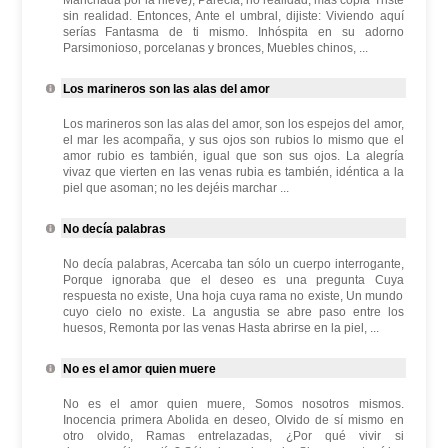
Manchada por la nieve), Parecía, no realidad, mas copia Triste
sin realidad. Entonces, Ante el umbral, dijiste: Viviendo aquí
serías Fantasma de ti mismo. Inhóspita en su adorno
Parsimonioso, porcelanas y bronces, Muebles chinos, ...
Los marineros son las alas del amor
Los marineros son las alas del amor, son los espejos del amor,
el mar les acompaña, y sus ojos son rubios lo mismo que el
amor rubio es también, igual que son sus ojos. La alegría
vivaz que vierten en las venas rubia es también, idéntica a la
piel que asoman; no les dejéis marchar ...
No decía palabras
No decía palabras, Acercaba tan sólo un cuerpo interrogante,
Porque ignoraba que el deseo es una pregunta Cuya
respuesta no existe, Una hoja cuya rama no existe, Un mundo
cuyo cielo no existe. La angustia se abre paso entre los
huesos, Remonta por las venas Hasta abrirse en la piel, ...
No es el amor quien muere
No es el amor quien muere, Somos nosotros mismos.
Inocencia primera Abolida en deseo, Olvido de sí mismo en
otro olvido, Ramas entrelazadas, ¿Por qué vivir si