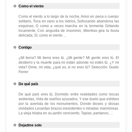
Como el viento
Como el viento a lo largo de la noche, Amor en pena o cuerpo
solitario, Toca en vano a los vidrios, Sollozando abandona las
esquinas; O como a veces marcha en la tormenta Gritando
locamente, Con angustia de insomnio, Mientras gira la lluvia
delicada; Sí, como el viento ...
Contigo
¿Mi tierra? Mi tierra eres tú. ¿Mi gente? Mi gente eres tú. El
destierro y la muerte para mi están adonde no estés tú. ¿Y mi
vida? Dime, mi vida, ¿qué es, si no eres tú? Selección: Guido
Ferrer
De qué país
De qué país eres tú, Dormido entre realidades como bocas
sedientas, Vida de sueños azuzados, Y ese duelo que exhibes
por la avenida de los monumentos, Donde dioses y diosas
olvidados Levantan brazos inexistentes o miradas marmóreas.
La vieja hilaba en su jardín ceniciento; Tapias, pantanos, ...
Dejadme solo