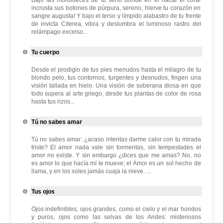
Bajo las morbideces de tu seno donde en el nácar el coral
incrusta sus botones de púrpura, sereno, hierve tu corazón en
sangre augusta! Y bajo el terso y límpido alabastro de tu frente
de invicta Citerea, vibra y deslumbra el luminoso rastro del
relámpago excelso...
Tu cuerpo
Desde el prodigio de tus pies menudos hasta el milagro de tu
blondo pelo, tus contornos, turgentes y desnudos, fingen una
visión tallada en hielo. Una visión de soberana diosa en que
todo supera al arte griego, desde tus plantas de color de rosa
hasta tus rizos...
Tú no sabes amar
Tú no sabes amar: ¿acaso intentas darme calor con tu mirada
triste? El amor nada vale sin tormentas, sin tempestades el
amor no existe. Y sin embargo ¿dices que me amas? No, no
es amor lo que hacía mí te mueve; el Amor es un sol hecho de
llama, y en los soles jamás cuaja la nieve. ...
Tus ojos
Ojos indefinibles, ojos grandes, como el cielo y el mar hondos
y puros, ojos como las selvas de los Andes: misteriosos