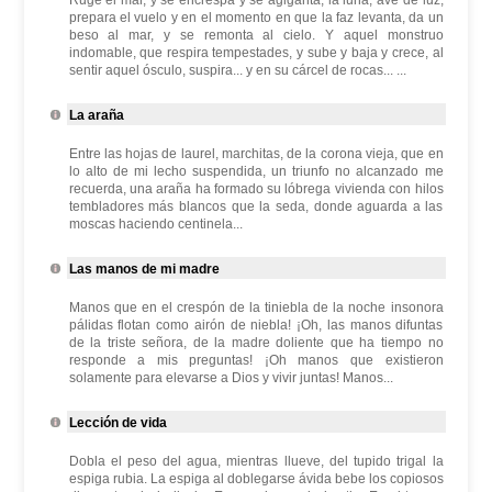
Ruge el mar, y se encrespa y se agiganta; la luna, ave de luz,
prepara el vuelo y en el momento en que la faz levanta, da un
beso al mar, y se remonta al cielo. Y aquel monstruo
indomable, que respira tempestades, y sube y baja y crece, al
sentir aquel ósculo, suspira... y en su cárcel de rocas... ...
La araña
Entre las hojas de laurel, marchitas, de la corona vieja, que en
lo alto de mi lecho suspendida, un triunfo no alcanzado me
recuerda, una araña ha formado su lóbrega vivienda con hilos
tembladores más blancos que la seda, donde aguarda a las
moscas haciendo centinela...
Las manos de mi madre
Manos que en el crespón de la tiniebla de la noche insonora
pálidas flotan como airón de niebla! ¡Oh, las manos difuntas
de la triste señora, de la madre doliente que ha tiempo no
responde a mis preguntas! ¡Oh manos que existieron
solamente para elevarse a Dios y vivir juntas! Manos...
Lección de vida
Dobla el peso del agua, mientras llueve, del tupido trigal la
espiga rubia. La espiga al doblegarse ávida bebe los copiosos