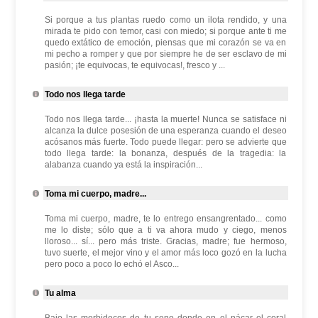
Si porque a tus plantas ruedo como un ilota rendido, y una
mirada te pido con temor, casi con miedo; si porque ante ti me
quedo extático de emoción, piensas que mi corazón se va en
mi pecho a romper y que por siempre he de ser esclavo de mi
pasión; ¡te equivocas, te equivocas!, fresco y ...
Todo nos llega tarde
Todo nos llega tarde... ¡hasta la muerte! Nunca se satisface ni
alcanza la dulce posesión de una esperanza cuando el deseo
acósanos más fuerte. Todo puede llegar: pero se advierte que
todo llega tarde: la bonanza, después de la tragedia: la
alabanza cuando ya está la inspiración...
Toma mi cuerpo, madre...
Toma mi cuerpo, madre, te lo entrego ensangrentado... como
me lo diste; sólo que a ti va ahora mudo y ciego, menos
lloroso... sí... pero más triste. Gracias, madre; fue hermoso,
tuvo suerte, el mejor vino y el amor más loco gozó en la lucha
pero poco a poco lo echó el Asco...
Tu alma