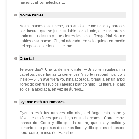
raíces cual los helechos, ...
No me hables
No me hables esta noche; solo ansío que me beses y abraces
con locura; que se junte tu labio con el mío; que mis brazos
opriman tu cintura y que cierres los ojos... Tengo frío! No me
hables esta noche ¡Oh, mi adorada! Yo solo quiero en medio
del reposo, el ardor de tu carne...
Oriental
Te acuerdas? Una tarde me dijiste: —Si yo te regalara mis
cabellos, ¿qué harías tú con ellos? Y yo te respondí, pálido y
triste: —Si un ave fuera yo, niña adorada, formaría en un árbol
florecido con tus rubios cabellos blando nido; ¡Si fuera el claro
sol de la alborada, en vez de áureos...
Oyendo está tus rumores...
Oyendo está tus rumores allá abajo el ángel mío; corre y
llévale estas flores que deshojo en tus hervores... Corre, corre,
manso río. Corre y dile que la adoro, que estoy pálido y
sombrío, que por sus desdenes lloro, y dile que es mi tesoro;
pero, corre, manso río. Mas si no...