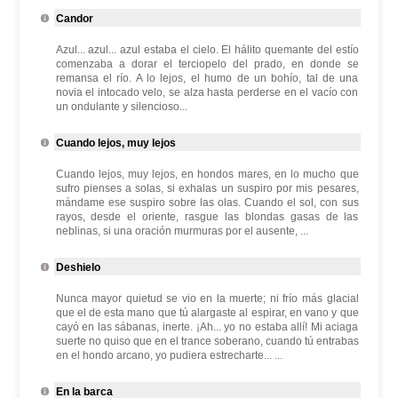
Candor
Azul... azul... azul estaba el cielo. El hálito quemante del estío
comenzaba a dorar el terciopelo del prado, en donde se
remansa el río. A lo lejos, el humo de un bohío, tal de una
novia el intocado velo, se alza hasta perderse en el vacío con
un ondulante y silencioso...
Cuando lejos, muy lejos
Cuando lejos, muy lejos, en hondos mares, en lo mucho que
sufro pienses a solas, si exhalas un suspiro por mis pesares,
mándame ese suspiro sobre las olas. Cuando el sol, con sus
rayos, desde el oriente, rasgue las blondas gasas de las
neblinas, si una oración murmuras por el ausente, ...
Deshielo
Nunca mayor quietud se vio en la muerte; ni frío más glacial
que el de esta mano que tú alargaste al espirar, en vano y que
cayó en las sábanas, inerte. ¡Ah... yo no estaba allí! Mi aciaga
suerte no quiso que en el trance soberano, cuando tú entrabas
en el hondo arcano, yo pudiera estrecharte... ...
En la barca