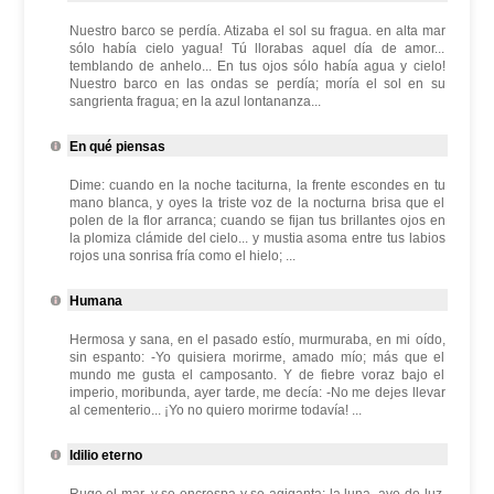
Nuestro barco se perdía. Atizaba el sol su fragua. en alta mar
sólo había cielo yagua! Tú llorabas aquel día de amor...
temblando de anhelo... En tus ojos sólo había agua y cielo!
Nuestro barco en las ondas se perdía; moría el sol en su
sangrienta fragua; en la azul lontananza...
En qué piensas
Dime: cuando en la noche taciturna, la frente escondes en tu
mano blanca, y oyes la triste voz de la nocturna brisa que el
polen de la flor arranca; cuando se fijan tus brillantes ojos en
la plomiza clámide del cielo... y mustia asoma entre tus labios
rojos una sonrisa fría como el hielo; ...
Humana
Hermosa y sana, en el pasado estío, murmuraba, en mi oído,
sin espanto: -Yo quisiera morirme, amado mío; más que el
mundo me gusta el camposanto. Y de fiebre voraz bajo el
imperio, moribunda, ayer tarde, me decía: -No me dejes llevar
al cementerio... ¡Yo no quiero morirme todavía! ...
Idilio eterno