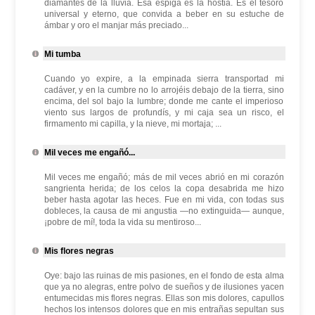
diamantes de la lluvia. Esa espiga es la hostia. Es el tesoro
universal y eterno, que convida a beber en su estuche de
ámbar y oro el manjar más preciado...
Mi tumba
Cuando yo expire, a la empinada sierra transportad mi
cadáver, y en la cumbre no lo arrojéis debajo de la tierra, sino
encima, del sol bajo la lumbre; donde me cante el imperioso
viento sus largos de profundís, y mi caja sea un risco, el
firmamento mi capilla, y la nieve, mi mortaja; ...
Mil veces me engañó...
Mil veces me engañó; más de mil veces abrió en mi corazón
sangrienta herida; de los celos la copa desabrida me hizo
beber hasta agotar las heces. Fue en mi vida, con todas sus
dobleces, la causa de mi angustia —no extinguida— aunque,
¡pobre de mí!, toda la vida su mentiroso...
Mis flores negras
Oye: bajo las ruinas de mis pasiones, en el fondo de esta alma
que ya no alegras, entre polvo de sueños y de ilusiones yacen
entumecidas mis flores negras. Ellas son mis dolores, capullos
hechos los intensos dolores que en mis entrañas sepultan sus