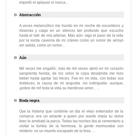
importó el aplauso ni nunca...
Abstracción
A veces melancólico me hundo en mi noche de escombros y
miserias y caigo en un silencio tan profundo que escucho
hasta el latir de mis arterias. Más aún: oigo el paso de la vida
por la sorda caverna de mi cráneo como un rumor de arroyo
sin salida, como un rumor...
Aún
Mil veces me engañó; más de mil veces abrió en mi corazón
sangrienta herida; de los celos la copa desabrida me hizo
beber hasta agotar las heces. Fue en mi vida, con todas sus
dobleces, la causa de mi angustia -no extinguida- aunque,
¡pobre de mí! toda la vida su mentiroso amor... ...
Boda negra
Oye la historia que contóme un día el viejo enterrador de la
comarca: era un amante a quien por suerte impía su dulce
bien le arrebató la parca. Todas las noches iba al cementerio a
visitar la tumba de la hermosa; la gente murmuraba con
misterio: es un muerto escapado de la fosa. ...