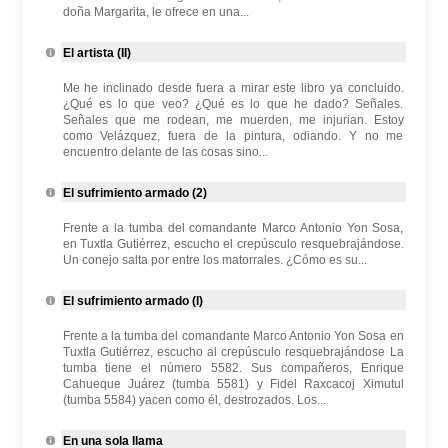
doña Margarita, le ofrece en una...
El artista (II)
Me he inclinado desde fuera a mirar este libro ya concluido.
¿Qué es lo que veo? ¿Qué es lo que he dado? Señales.
Señales que me rodean, me muerden, me injurian. Estoy
como Velázquez, fuera de la pintura, odiando. Y no me
encuentro delante de las cosas sino...
El sufrimiento armado (2)
Frente a la tumba del comandante Marco Antonio Yon Sosa,
en Tuxtla Gutiérrez, escucho el crepúsculo resquebrajándose.
Un conejo salta por entre los matorrales. ¿Cómo es su...
El sufrimiento armado (I)
Frente a la tumba del comandante Marco Antonio Yon Sosa en
Tuxtla Gutiérrez, escucho al crepúsculo resquebrajándose La
tumba tiene el número 5582. Sus compañeros, Enrique
Cahueque Juárez (tumba 5581) y Fidel Raxcacoj Ximutul
(tumba 5584) yacen como él, destrozados. Los...
En una sola llama