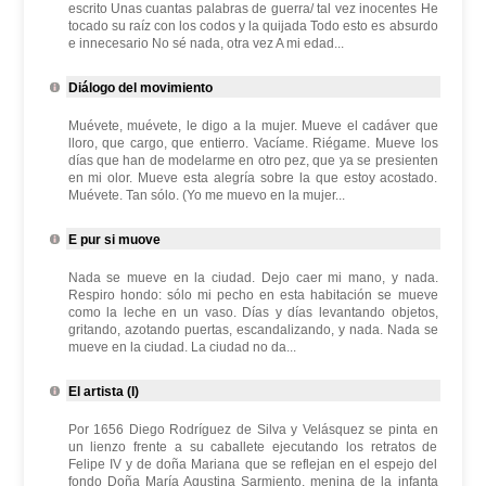
escrito Unas cuantas palabras de guerra/ tal vez inocentes He
tocado su raíz con los codos y la quijada Todo esto es absurdo
e innecesario No sé nada, otra vez A mi edad...
Diálogo del movimiento
Muévete, muévete, le digo a la mujer. Mueve el cadáver que
lloro, que cargo, que entierro. Vacíame. Riégame. Mueve los
días que han de modelarme en otro pez, que ya se presienten
en mi olor. Mueve esta alegría sobre la que estoy acostado.
Muévete. Tan sólo. (Yo me muevo en la mujer...
E pur si muove
Nada se mueve en la ciudad. Dejo caer mi mano, y nada.
Respiro hondo: sólo mi pecho en esta habitación se mueve
como la leche en un vaso. Días y días levantando objetos,
gritando, azotando puertas, escandalizando, y nada. Nada se
mueve en la ciudad. La ciudad no da...
El artista (I)
Por 1656 Diego Rodríguez de Silva y Velásquez se pinta en
un lienzo frente a su caballete ejecutando los retratos de
Felipe IV y de doña Mariana que se reflejan en el espejo del
fondo Doña María Agustina Sarmiento, menina de la infanta