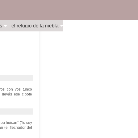
s
el refugio de la niebla
vos con vos tunco
 llevás ese cipote
a pu huican” (Yo soy
 (el flechador del