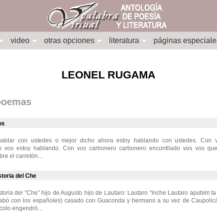
video
otras opciones
literatura
páginas especiale
LEONEL RUGAMA
 poemas
os
hablar con ustedes o mejor dicho ahora estoy hablando con ustedes. Con 
n vos estoy hablando. Con vos carbonero carbonero encontilado vos vos que
e el carretón...
istoria del Che
historia del “Che” hijo de Augusto hijo de Lautaro: Lautaro “lnche Lautaro apubim t
abó con los españoles) casado con Guaconda y hermano a su vez de Caupolicán
ocolo engendró...