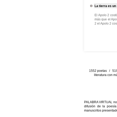
La tierra es un 
El Apolo 2 cost
más que el Apol
2 el Apolo 2 cos
1552 poetas / 519 
literatura con m
PALABRA VIRTUAL no per
difusión de la poesía
manuscritos presentado