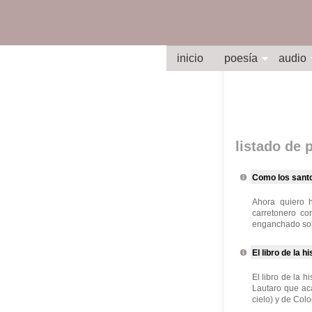
inicio
poesía
audio
listado de
Como los sant
Ahora quiero 
carretonero co
enganchado sobr
El libro de la h
El libro de la 
Lautaro que ac
cielo) y de Col