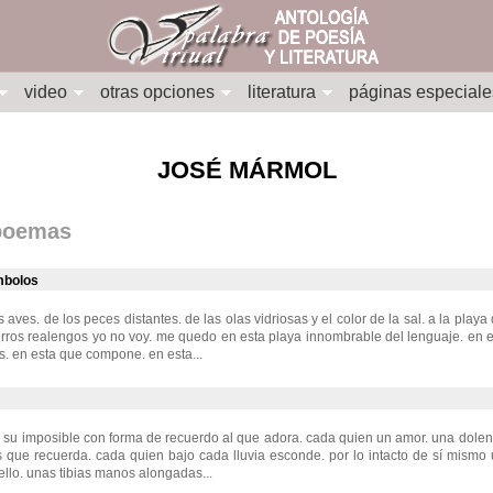
video
otras opciones
literatura
páginas especiale
JOSÉ MÁRMOL
 poemas
mbolos
s aves. de los peces distantes. de las olas vidriosas y el color de la sal. a la playa
erros realengos yo no voy. me quedo en esta playa innombrable del lenguaje. en 
. en esta que compone. en esta...
 su imposible con forma de recuerdo al que adora. cada quien un amor. una dolen
s que recuerda. cada quien bajo cada lluvia esconde. por lo intacto de sí mismo
ello. unas tibias manos alongadas...