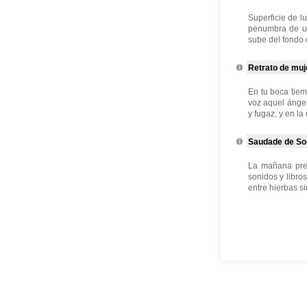
Superficie de l
penumbra de un
sube del fondo 
Retrato de muj
En tu boca tiem
voz aquel ánge
y fugaz, y en la
Saudade de So
La mañana prec
sonidos y libro
entre hierbas si