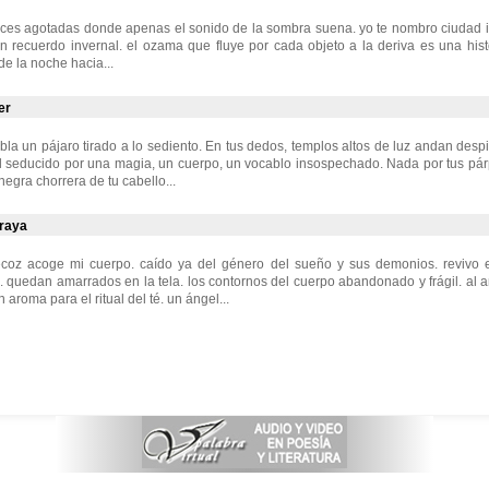
uces agotadas donde apenas el sonido de la sombra suena. yo te nombro ciudad i
 recuerdo invernal. el ozama que fluye por cada objeto a la deriva es una hist
de la noche hacia...
er
bla un pájaro tirado a lo sediento. En tus dedos, templos altos de luz andan despi
l seducido por una magia, un cuerpo, un vocablo insospechado. Nada por tus pár
 negra chorrera de tu cabello...
raya
oz acoge mi cuerpo. caído ya del género del sueño y sus demonios. revivo 
s. quedan amarrados en la tela. los contornos del cuerpo abandonado y frágil. al
n aroma para el ritual del té. un ángel...