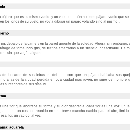
elo
n pájaro que es su mismo vuelo. y un vuelo que aún no tiene pájaro. vuelo que se 
en los tonos de su vuelo. no voy a dibujar un pájaro volando sino al mismo...
vierno
 mí, debajo de la carne y en la pared urgente de la soledad. Afuera, sin embargo, e
ráfago de torpe lodo gris, de techos amarrados a un silencio indescifrable. He t
erno, sin que vagón alguno...
de la carne de sus letras. ni del tono con que un pájaro habitaba sus queji
s murallas de la ciudad perdida en otra ciudad más joven. no supe del nombre q
as surcadores de sus días. ni...
oema
 una flor que aborrece su forma y su olor desprecia, cada flor es una voz. un le
r, al tedio, un cosmos reunido en una breve mancha nacida para el aire, tímido
 esa flor, un vagido tal vez...
zama: acuarela