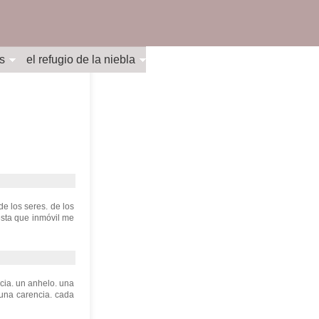
s
el refugio de la niebla
 de los seres. de los
esta que inmóvil me
cia. un anhelo. una
 una carencia. cada