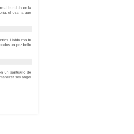
rreal hundida en la
oria. el ozama que
ertos. Habla con tu
pados un pez bello
en un santuario de
 amanecer soy ángel