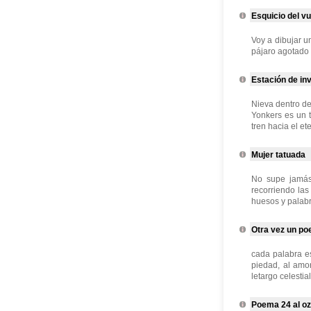
Esquicio del vu
Voy a dibujar u
pájaro agotado 
Estación de in
Nieva dentro de
Yonkers es un t
tren hacia el et
Mujer tatuada
No supe jamás 
recorriendo la
huesos y palabr
Otra vez un p
cada palabra es
piedad, al amo
letargo celestial
Poema 24 al o